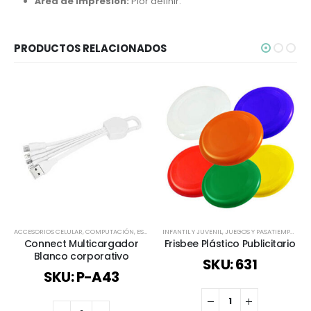
Área de Impresión:
Pior definir.
PRODUCTOS RELACIONADOS
ACCESORIOS CELULAR
,
COMPUTACIÓN
,
ESPECIAL DÍA DEL MINERO
INFANTIL Y JUVENIL
,
INFANTIL Y JUVENIL
,
JUEGOS Y PASATIEMPOS
,
TECNOLO
,
TI
Connect Multicargador
Frisbee Plástico Publicitario
Blanco corporativo
SKU: 631
SKU: P-A43