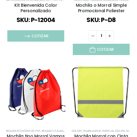
Kit Bienvenida Color
Mochila o Morral Simple
Personalizado
Promocional Poliester
SKU: P-12004
SKU: P-D8
COTIZAR
COTIZAR
BOLSAS ECOLÓGICAS TNT
,
BOLSAS Y CAJAS
,
ESPECIAL FIESTAS PATRIAS
DÍA DEL TRABAJADOR
,
MOCHILAS Y BOLSOS
,
ESPECIAL DÍA DEL MINERO
,
MORR
Mochila tipo Morral Vamos
Mochila Morral con Cinta