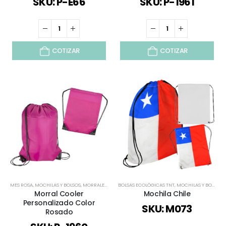
SKU: P-E66
SKU: P-1961
COTIZAR
COTIZAR
MES ROSA
,
MOCHILAS Y BOLSOS
,
MORRALES
,
TODOS
BOLSAS ECOLÓGICAS TNT
,
MOCHILAS Y BOLSOS
,
Morral Cooler
Mochila Chile
Personalizado Color
SKU: M073
Rosado