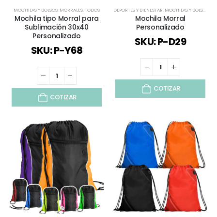
MOCHILAS Y BOLSOS
,
MORRALES
,
TODOS
DEPORTES Y BIENESTAR
,
MOCHILAS Y BOLSOS
,
MO
Mochila tipo Morral para
Mochila Morral
Sublimación 30x40
Personalizado
Personalizado
SKU: P-D29
SKU: P-Y68
COTIZAR
COTIZAR