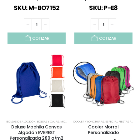
SKU: M-BO7152
SKU: P-E8
COTIZAR
COTIZAR
BOLSAS DE ALGODÓN
,
BOLSAS Y CAJAS
,
MOCHILAS Y BOLSOS
COOLER Y LONCHERAS
,
MORRALES
,
,
ESPECIAL FIESTAS PATRIAS
TODOS
Deluxe Mochila Canvas
Cooler Morral
Algodón EVEREST
Personalizado
Personalizada 280 g/m2