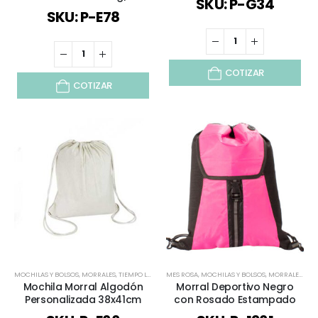
SKU: P-G34
SKU: P-E78
COTIZAR
COTIZAR
MOCHILAS Y BOLSOS
,
MORRALES
,
TIEMPO LIBRE / OUTDOOR
MES ROSA
,
,
MOCHILAS Y BOLSOS
TODOS
,
VERANO
,
MORRALES
,
TO
Mochila Morral Algodón
Morral Deportivo Negro
Personalizada 38x41cm
con Rosado Estampado