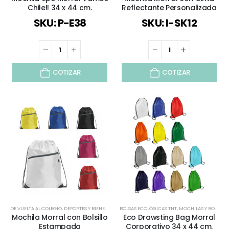
Chile!! 34 x 44 cm.
Reflectante Personalizada
SKU: P-E38
SKU: I-SK12
COTIZAR
COTIZAR
DE VUELTA AL COLEGIO
,
DEPORTES Y BIENESTAR
,
INFANTIL Y JUVENIL
BOLSAS ECOLÓGICAS TNT
,
MOCHILAS Y BOLSOS
,
MOCHILAS Y BOLSOS
,
MORRA
,
Mochila Morral con Bolsillo
Eco Drawsting Bag Morral
Estampada
Corporativo 34 x 44 cm.