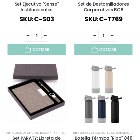
Set Ejecutivo "Sense"
Set de Destornilladores
Institucionales
Corporativos BOB
SKU: C-S03
SKU: C-T769
COTIZAR
COTIZAR
ARTICULOS DE OFICINA
,
BOX GIFT Y KIT PERSONALIZADOS
BIENESTAR Y SALUD
,
CUADERNOS / LIBRETAS / MEMO
,
BOTELLAS
,
BOTELLAS TÉRMICAS Y ACERO INOX
,
DÍA 
Set PARATY: Libreta de
Botella Térmica "Ribb" 840