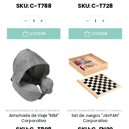
SKU: C-T788
SKU: C-T728
COTIZAR
COTIZAR
ACCESORIOS BELLEZA
,
BELLEZA Y BIENESTAR
,
BELLEZA Y SALUD
DÍA DEL TRABAJADOR
,
BIENESTAR Y SALUD
,
INFANTIL Y JUVENIL
,
DEPORTES / J
,
JUEG
Almohada de Viaje "REM"
Set de Juegos "JAVFAN"
Corporativa
Corporativo