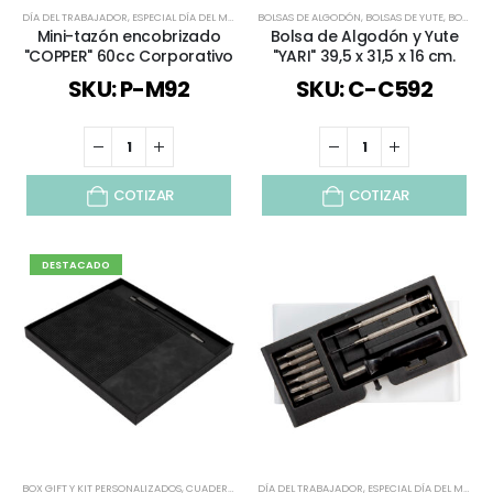
DÍA DEL TRABAJADOR
,
ESPECIAL DÍA DEL MINERO
BOLSAS DE ALGODÓN
,
REGALOS COBRIZADOS
,
BOLSAS DE YUTE
,
REGALOS PREMIUM
,
BOLSAS Y CAJAS
,
TA
Mini-tazón encobrizado
Bolsa de Algodón y Yute
"COPPER" 60cc Corporativo
"YARI" 39,5 x 31,5 x 16 cm.
SKU: P-M92
SKU: C-C592
COTIZAR
COTIZAR
DESTACADO
BOX GIFT Y KIT PERSONALIZADOS
,
CUADERNOS / LIBRETAS / MEMO
DÍA DEL TRABAJADOR
,
DÍA DEL TRABAJADOR
,
ESPECIAL DÍA DEL MINERO
,
REGALO