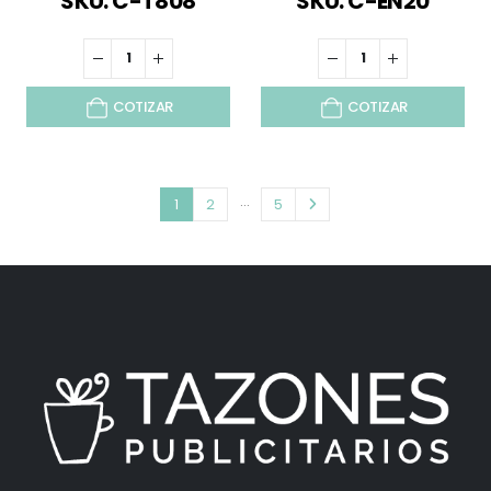
SKU: C-T808
SKU: C-EN20
COTIZAR
COTIZAR
…
1
2
5