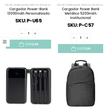
DÍA DEL TRABAJADOR
,
ESPECIAL DÍA DEL MINERO
DÍA DEL TRABAJADOR
,
POWER BANK
,
TECNOLOGÍA / CELULAR / COMP
,
ESPECIAL DÍA DEL MINERO
Cargador Power-Bank
Cargador Power Bank
13000mAh Personalizado
Metálico 5200mAh
Institucional
SKU: P-U65
SKU: P-C57
COTIZAR
COTIZAR