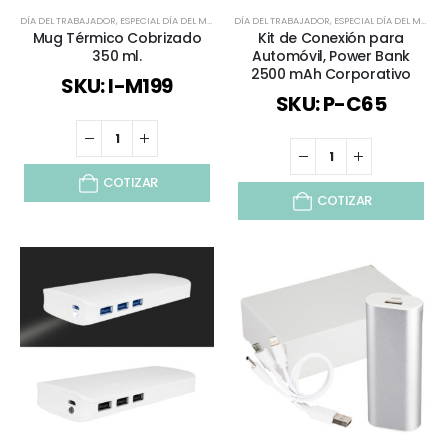
DÍA DEL TRABAJADOR
,
ESPECIAL DÍA DEL MINERO
DÍA DEL TRABAJADOR
,
MUGS CORPORATIVOS
,
ESPECIAL DÍA DEL MINERO
,
REGALOS COBRIZADOS
Mug Térmico Cobrizado
Kit de Conexión para
350 ml.
Automóvil, Power Bank
2500 mAh Corporativo
SKU: I-M199
SKU: P-C65
COTIZAR
COTIZAR