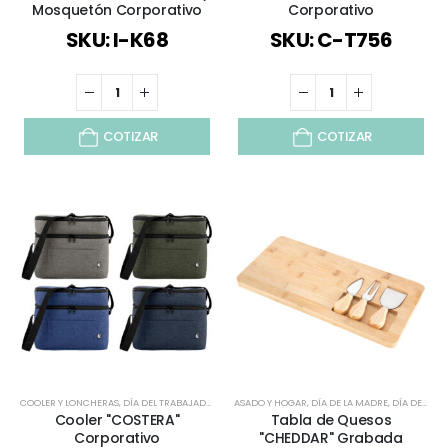
Mosquetón Corporativo
Corporativo
SKU: I-K68
SKU: C-T756
COTIZAR
COTIZAR
COOLER Y LONCHERAS
,
DÍA DEL TRABAJADOR
,
ESPECIAL DÍA DEL MINERO
ASADO Y HOGAR
,
DÍA DE LA MADRE
,
ESPECIAL DÍA DEL PROF
,
DÍA DEL TRABAJADOR
Cooler "COSTERA"
Tabla de Quesos
Corporativo
"CHEDDAR" Grabada