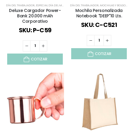
DÍA DEL TRABAJADOR
,
ESPECIAL DÍA DEL MINERO
DÍA DEL TRABAJADOR
,
POWER BANK
,
REGALOS PREMIUM
,
MOCHILAS Y BOLSOS
,
SELECCIÓN 
,
POR
Deluxe Cargador Power-
Mochila Personalizada
Bank 20.000 mAh
Notebook "DEEP"10 Lts.
Corporativo
SKU: C-C521
SKU: P-C59
COTIZAR
COTIZAR