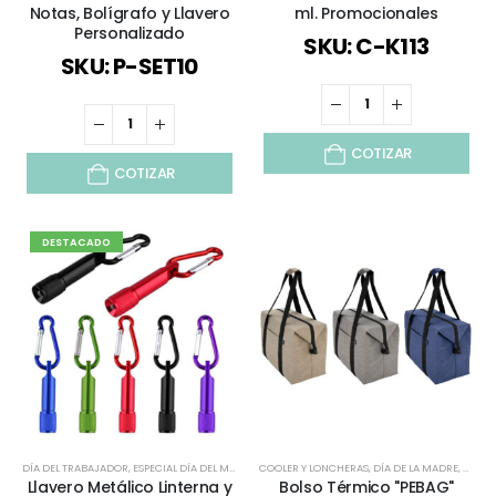
Notas, Bolígrafo y Llavero
ml. Promocionales
Personalizado
SKU: C-K113
SKU: P-SET10
COTIZAR
COTIZAR
DESTACADO
DÍA DEL TRABAJADOR
,
ESPECIAL DÍA DEL MINERO
COOLER Y LONCHERAS
,
LLAVEROS
,
LLAVEROS FUNCIONALES
,
DÍA DE LA MADRE
,
VIAJES Y 
,
DÍA D
Llavero Metálico Linterna y
Bolso Térmico "PEBAG"