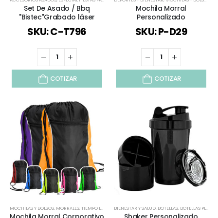
Set De Asado / Bbq
Mochila Morral
"Bistec"Grabado láser
Personalizado
SKU: C-T796
SKU: P-D29
COTIZAR
COTIZAR
MOCHILAS Y BOLSOS
,
MORRALES
,
TIEMPO LIBRE / OUTDOOR
BIENESTAR Y SALUD
,
TODOS
,
VERANO
,
BOTELLAS
,
VIAJES Y VACACIO
,
BOTELLAS PLÁSTICAS
Mochila Morral Corporativo
Shaker Personalizado