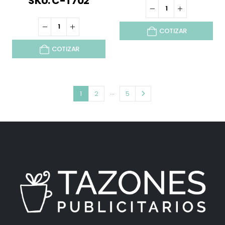
SKU: C-T702
COTIZAR
COTIZAR
…
1
2
5