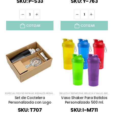
SKU: P-S33
SKU: Y-763
COTIZAR
COTIZAR
ESPECIAL FIESTAS PATRIAS
,
REGALOS PREMIUM
,
TODOS
BELLEZA Y BIENESTAR
,
VERANO
,
VINO Y COCINA
,
BELLEZA Y SALUD
,
BIENESTAR Y SALUD
Set de Coctelera
Vaso Shaker Para Batidos
Personalizada con Logo
Personalizado 500 ml.
SKU: T707
SKU: I-M711