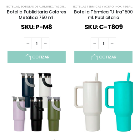
BOTELLAS
,
BOTELLAS DE ALUMINIO
,
TAZONES
,
TIEMPO LIBRE / OUTDOOR
BOTELLAS TÉRMICAS Y ACERO INOX
,
TODOS
,
VERANO
,
REGALOS PREMIUM
Botella Publicitaria Colores
Botella Térmica "Ultra" 500
Metálica 750 ml.
ml. Publicitario
SKU: P-M8
SKU: C-T809
COTIZAR
COTIZAR