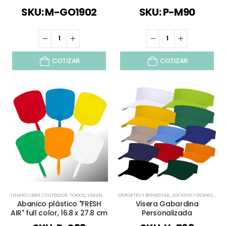
SKU: M-GO1902
SKU: P-M90
COTIZAR
COTIZAR
TIEMPO LIBRE / OUTDOOR
,
TODOS
,
VERANO
,
VIAJES Y VACACIONES
DEPORTES Y BIENESTAR
,
JOCKEYS Y GORROS
,
ROP
Abanico plástico "FRESH
Visera Gabardina
AIR" full color, 16.8 x 27.8 cm
Personalizada