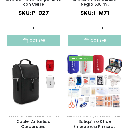
con Cierre
Negro 500 ml.
SKU: P-D27
SKU: I-M71
COTIZAR
COTIZAR
DESTACADO
COOLER Y LONCHERAS
,
DE VUELTA AL COLEGIO
,
DÍA DEL TRABAJADOR
BELLEZA Y BIENESTAR
,
,
ESPECIAL DÍA DEL PROFESO
BELLEZA Y SALUD
,
HERRAMIENTAS
Cooler Antártida
Botiquín o Kit de
Corporativo
Emergencia Primeros