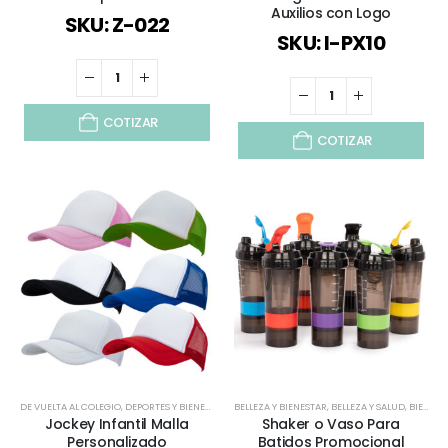
Auxilios con Logo
SKU: Z-022
SKU: I-PX10
COTIZAR
COTIZAR
DE VUELTA AL COLEGIO
,
DEPORTES Y BIENESTAR
,
INFANTIL Y JUVENIL
BELLEZA Y BIENESTAR
,
JOCKEYS Y GORROS
,
BELLEZA Y SALUD
,
,
BIENESTAR Y SALUD
ROPA D
Jockey Infantil Malla
Shaker o Vaso Para
Personalizado
Batidos Promocional