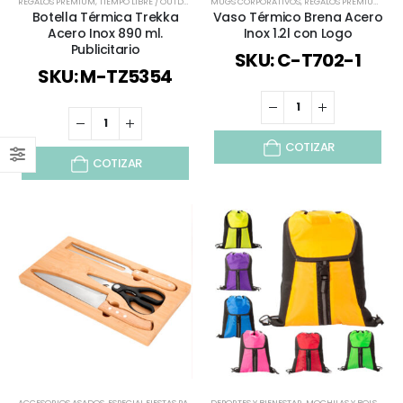
REGALOS PREMIUM
,
TIEMPO LIBRE / OUTDOOR
,
TODOS
MUGS CORPORATIVOS
,
VERANO
,
VIAJES Y VACACIONES
,
REGALOS PREMIUM
,
TIE
Botella Térmica Trekka
Vaso Térmico Brena Acero
Acero Inox 890 ml.
Inox 1.2l con Logo
Publicitario
SKU: C-T702-1
SKU: M-TZ5354
COTIZAR
COTIZAR
ACCESORIOS ASADOS
,
ESPECIAL FIESTAS PATRIAS
,
DEPORTES Y BIENESTAR
NAVIDAD
,
TIEMPO LIBRE / OUTDOOR
,
MOCHILAS Y BOLSOS
,
TODOS
,
,
MO
V