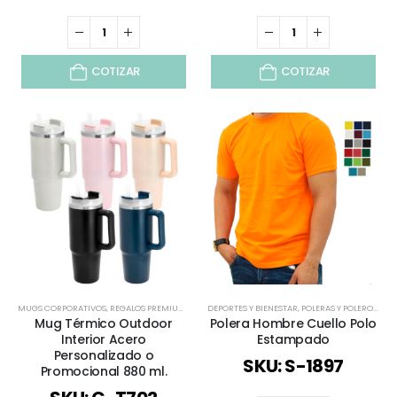
COTIZAR
COTIZAR
MUGS CORPORATIVOS
,
REGALOS PREMIUM
,
TIEMPO LIBRE / OUTDOOR
DEPORTES Y BIENESTAR
,
TODOS
,
POLERAS Y POLERONES
,
VERANO
,
VIAJES 
,
R
Mug Térmico Outdoor
Polera Hombre Cuello Polo
Interior Acero
Estampado
Personalizado o
SKU: S-1897
Promocional 880 ml.