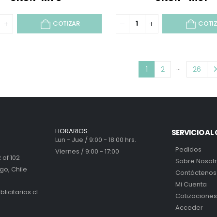
COTIZAR
COTI
…
1
2
26
HORARIOS:
SERVICIO AL 
Lun - Jue / 9:00 - 18:00 hrs.
Pedidos
Viernes / 9:00 - 17:00
 of 102
Sobre Nosot
go, Chile
Contáctenos
Mi Cuenta
icitarios.cl
Cotizaciones
Acceder