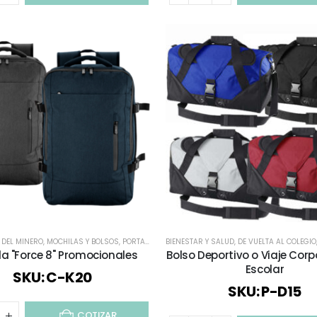
A DEL MINERO
,
MOCHILAS Y BOLSOS
,
PORTA NOTEBOOK
BIENESTAR Y SALUD
,
TODOS
,
DE VUELTA AL COLEGIO
la "Force 8" Promocionales
Bolso Deportivo o Viaje Corp
Escolar
SKU: C-K20
SKU: P-D15
COTIZAR