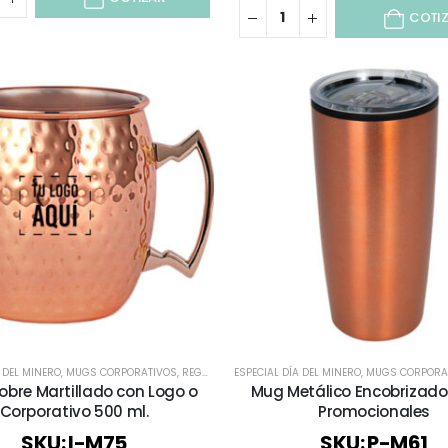
COTI
A DEL MINERO
,
MUGS CORPORATIVOS
,
REGALOS COBRIZADOS
ESPECIAL DÍA DEL MINERO
,
REGALOS PREMIUM
,
MUGS CORPORA
,
TIEMPO L
bre Martillado con Logo o
Mug Metálico Encobrizado
Corporativo 500 ml.
Promocionales
SKU: I-M75
SKU: P-M61