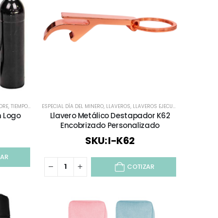
IÓN / AUDIO
DRE
,
TIEMPO LIBRE / OUTDOOR
ESPECIAL DÍA DEL MINERO
,
TODOS
,
VIAJES Y VACACIONES
,
LLAVEROS
,
LLAVEROS EJECUTIVOS
,
VINO Y COCINA
,
REGALOS C
n Logo
Llavero Metálico Destapador K62
Encobrizado Personalizado
SKU: I-K62
ZAR
COTIZAR