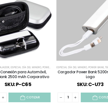
BAJADOR
,
ESPECIAL DÍA DEL MINERO
,
POWER BANK
ESPECIAL DÍA DEL MINERO
,
REGALOS DÍA DEL PADRE
,
POWER BANK
,
TECNOLOGÍA / 
,
TECNOLO
e Conexión para Automóvil,
Cargador Power Bank 520
Bank 2500 mAh Corporativo
Logo
SKU: P-C65
SKU: C-U73
COTIZAR
COTI