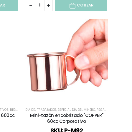
ZAR
COTIZAR
TIVOS
IBRE / OUTDOOR
,
REGALOS COBRIZADOS
,
TODOS
DÍA DEL TRABAJADOR
,
VASOS CORPORATIVOS
,
TIEMPO LIBRE / OUTDOOR
,
ESPECIAL DÍA DEL MINERO
,
VASOS SHOPEROS
,
TODOS
,
REGALOS COBRIZADOS
,
 600cc
Mini-tazón encobrizado "COPPER"
60cc Corporativo
SKU: P-M92