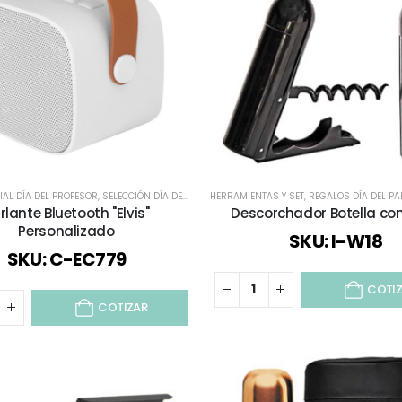
IAL DÍA DEL PROFESOR
,
SELECCIÓN DÍA DEL PROFESOR
HERRAMIENTAS Y SET
,
TECNOLOGÍA / CELULAR / COMPUTAC
,
REGALOS DÍA DEL PA
rlante Bluetooth "Elvis"
Descorchador Botella co
Personalizado
SKU: I-W18
SKU: C-EC779
COTI
COTIZAR