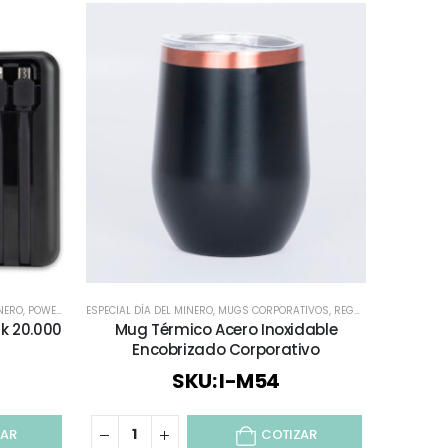
/ AUDIO
INERO
,
POWER BANK
ESPECIAL DÍA DEL MINERO
,
REGALOS PREMIUM
,
SELECCIÓN DÍA DEL PROFESOR
,
MUGS CORPORATIVOS
,
REGALOS COBRIZADOS
,
TECNOLOGÍA / CEL
k 20.000
Mug Térmico Acero Inoxidable
Encobrizado Corporativo
SKU: I-M54
ZAR
COTIZAR