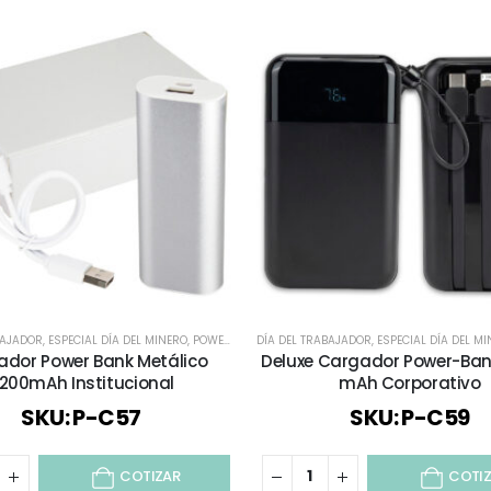
BAJADOR
,
ESPECIAL DÍA DEL MINERO
,
POWER BANK
DÍA DEL TRABAJADOR
,
TECNOLOGÍA / CELULAR / COMPUTACIÓN 
,
ESPECIAL DÍA DEL M
dor Power Bank Metálico
Deluxe Cargador Power-Ban
200mAh Institucional
mAh Corporativo
SKU: P-C57
SKU: P-C59
COTIZAR
COTI