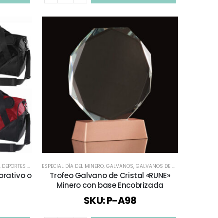
,
DEPORTES Y BIENESTAR
ESPECIAL DÍA DEL MINERO
,
ESPECIAL DÍA DEL MINERO
,
GALVANOS
,
MOCHILAS Y BOLSOS
,
GALVANOS DE CRISTAL
,
TIEMPO LIBRE / 
,
REGALOS
orativo o
Trofeo Galvano de Cristal «RUNE»
Minero con base Encobrizada
SKU: P-A98