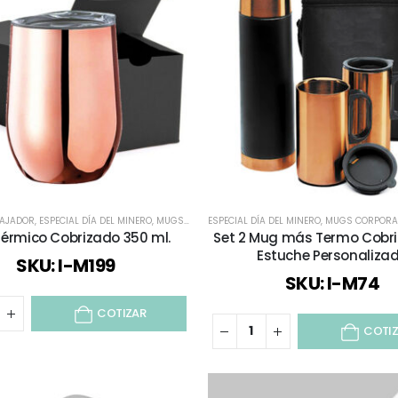
BAJADOR
,
ESPECIAL DÍA DEL MINERO
,
MUGS CORPORATIVOS
ESPECIAL DÍA DEL MINERO
,
REGALOS COBRIZADOS
,
MUGS CORPORA
,
REGALO
érmico Cobrizado 350 ml.
Set 2 Mug más Termo Cobr
Estuche Personaliza
SKU: I-M199
SKU: I-M74
COTIZAR
COTI