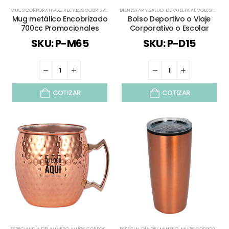
MUGS CORPORATIVOS
,
REGALOS COBRIZADOS
,
REGALOS PREMIUM
BIENESTAR Y SALUD
,
TIEMPO LIBRE / OUTDOOR
,
DE VUELTA AL COLEGIO
,
DEP
,
T
Mug metálico Encobrizado
Bolso Deportivo o Viaje
700cc Promocionales
Corporativo o Escolar
SKU: P-M65
SKU: P-D15
COTIZAR
COTIZAR
ESPECIAL DÍA DEL MINERO
,
MUGS CORPORATIVOS
ESPECIAL DÍA DEL MINERO
,
REGALOS COBRIZADOS
,
REGALOS PREMIUM
,
MUGS CORPORATIVOS
,
T