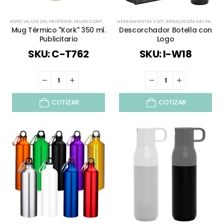
ESPECIAL DÍA DEL PROFESOR
,
MUGS CORPORATIVOS
HERRAMIENTAS Y SET
,
TAZONES
,
TIEMPO LIBRE / OUTDOOR
,
REGALOS DÍA DEL PADRE
,
TODOS
,
Mug Térmico "Kork" 350 ml.
Descorchador Botella con
Publicitario
Logo
SKU: C-T762
SKU: I-W18
COTIZAR
COTIZAR