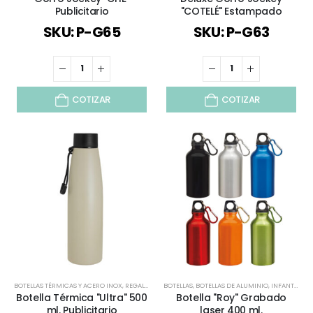
Publicitario
"COTELÉ" Estampado
SKU: P-G65
SKU: P-G63
COTIZAR
COTIZAR
BOTELLAS TÉRMICAS Y ACERO INOX
,
REGALOS PREMIUM
BOTELLAS
,
TIEMPO LIBRE / OUTDOOR
,
BOTELLAS DE ALUMINIO
,
,
TODOS
INFANTIL Y JUVENIL
,
VERA
Botella Térmica "Ultra" 500
Botella "Roy" Grabado
ml. Publicitario
laser 400 ml.