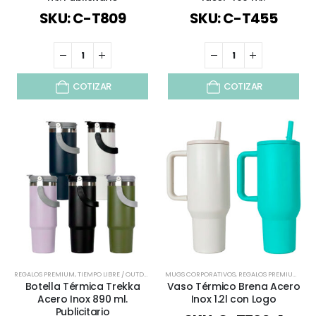
SKU: C-T809
SKU: C-T455
COTIZAR
COTIZAR
REGALOS PREMIUM
,
TIEMPO LIBRE / OUTDOOR
,
TODOS
MUGS CORPORATIVOS
,
VERANO
,
VIAJES Y VACACIONES
,
REGALOS PREMIUM
,
TIE
Botella Térmica Trekka
Vaso Térmico Brena Acero
Acero Inox 890 ml.
Inox 1.2l con Logo
Publicitario