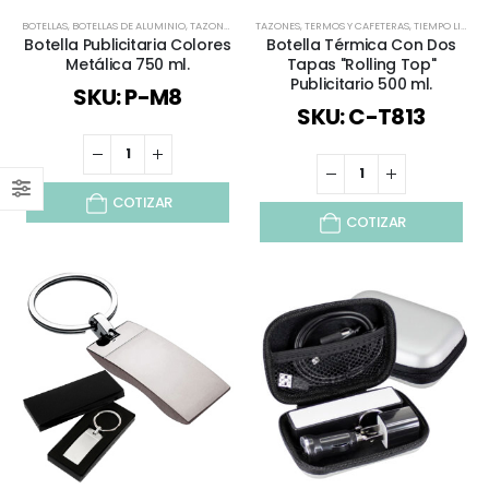
BOTELLAS
,
BOTELLAS DE ALUMINIO
,
TAZONES
,
TIEMPO LIBRE / OUTDOOR
TAZONES
,
TERMOS Y CAFETERAS
,
TODOS
,
VERANO
,
TIEMPO LIBRE / OUTDOOR
Botella Publicitaria Colores
Botella Térmica Con Dos
Metálica 750 ml.
Tapas "Rolling Top"
Publicitario 500 ml.
SKU: P-M8
SKU: C-T813
COTIZAR
COTIZAR