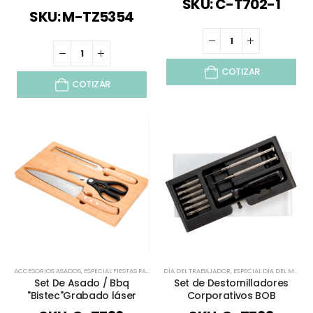
SKU: C-T702-1
SKU: M-TZ5354
COTIZAR
COTIZAR
ACCESORIOS ASADOS
,
ESPECIAL FIESTAS PATRIAS
,
DÍA DEL TRABAJADOR
NAVIDAD
,
TIEMPO LIBRE / OUTDOOR
,
ESPECIAL DÍA DEL MINERO
,
TODOS
,
V
Set De Asado / Bbq
Set de Destornilladores
"Bistec"Grabado láser
Corporativos BOB