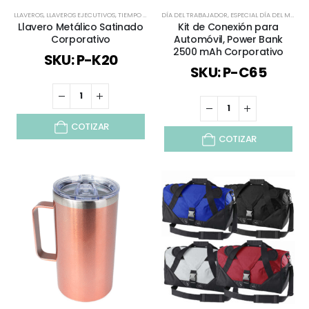
LLAVEROS
,
LLAVEROS EJECUTIVOS
,
TIEMPO LIBRE / OUTDOOR
DÍA DEL TRABAJADOR
,
TODOS
,
TODOS LOS LLAVEROS
,
ESPECIAL DÍA DEL MINERO
Llavero Metálico Satinado
Kit de Conexión para
Corporativo
Automóvil, Power Bank
2500 mAh Corporativo
SKU: P-K20
SKU: P-C65
COTIZAR
COTIZAR