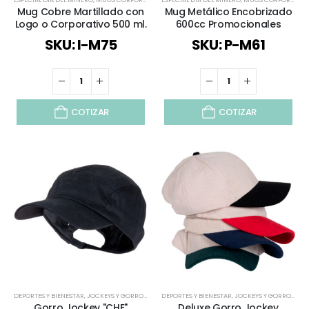
Mug Cobre Martillado con
Mug Metálico Encobrizado
Logo o Corporativo 500 ml.
600cc Promocionales
SKU: I-M75
SKU: P-M61
COTIZAR
COTIZAR
DEPORTES Y BIENESTAR
,
JOCKEYS Y GORROS
,
ROPA DE TRABAJO Y PUBLICITARIO
DEPORTES Y BIENESTAR
,
JOCKEYS Y GORROS
,
ROPA DEPORTIV
,
TIE
Gorro Jockey "CHE"
Deluxe Gorro Jockey