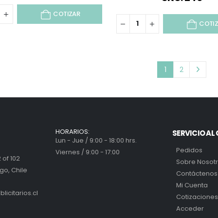
COTIZAR
COTI
1
2
HORARIOS:
SERVICIO AL 
Lun - Jue / 9:00 - 18:00 hrs.
Pedidos
Viernes / 9:00 - 17:00
 of 102
Sobre Nosot
go, Chile
Contáctenos
Mi Cuenta
icitarios.cl
Cotizaciones
Acceder