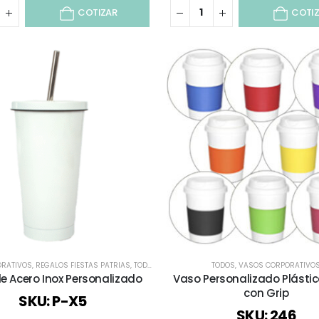
COTIZAR
COTI
RATIVOS
,
REGALOS FIESTAS PATRIAS
,
TODOS
,
VASOS CORPORATIVOS
TODOS
,
VASOS CORPORATIVO
,
VIAJES Y VACACION
e Acero Inox Personalizado
Vaso Personalizado Plásti
con Grip
SKU: P-X5
SKU: 246