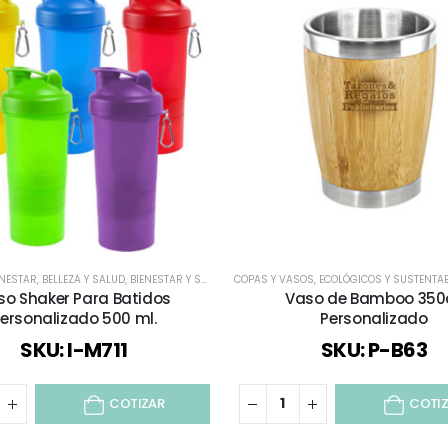
ENESTAR
,
BELLEZA Y SALUD
,
BIENESTAR Y SALUD
,
BOTELLAS
COPAS Y VASOS
,
BOTELLAS PLÁSTICAS
,
ECOLÓGICOS Y SUSTENTA
,
COPAS Y V
so Shaker Para Batidos
Vaso de Bamboo 350
ersonalizado 500 ml.
Personalizado
SKU: I-M711
SKU: P-B63
COTIZAR
COTI