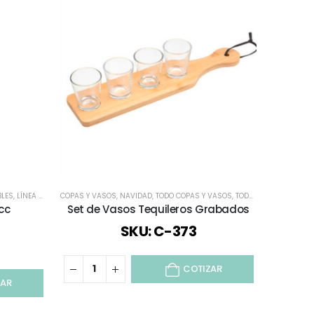
BLES
ASOS
,
LÍNEA BAMBÚ
,
TODOS
,
VASOS CORPORATIVOS
COPAS Y VASOS
,
TODOS
,
VASOS CORPORATIVOS
,
NAVIDAD
,
VERANO
,
TODO COPAS Y VASOS
,
VIAJES Y VACACIONES
,
VIAJES Y VACACIONES
,
TODOS
,
VASOS CORPO
cc
Set de Vasos Tequileros Grabados
SKU: C-373
COTIZAR
ZAR