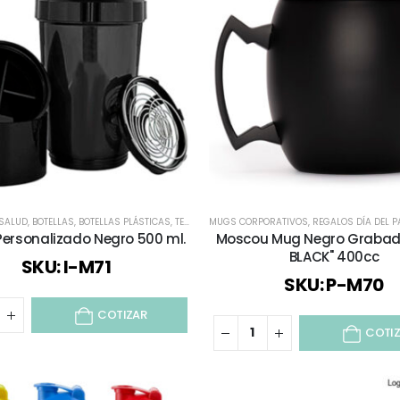
 SALUD
,
BOTELLAS
,
BOTELLAS PLÁSTICAS
,
TECNOLOGÍA / CELULAR / COMPUTACIÓN / AUDIO
MUGS CORPORATIVOS
,
REGALOS DÍA DEL P
,
Personalizado Negro 500 ml.
Moscou Mug Negro Grabad
BLACK" 400cc
SKU: I-M71
SKU: P-M70
COTIZAR
COTI