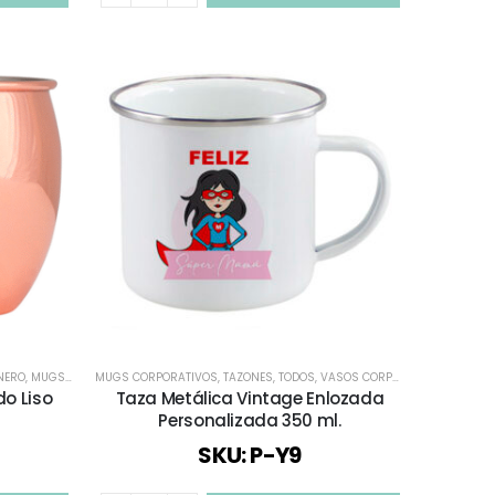
INERO
S SHOPEROS
,
MUGS CORPORATIVOS
,
VERANO
MUGS CORPORATIVOS
,
REGALOS COBRIZADOS
,
TAZONES
,
TODOS
,
REGALOS FIESTAS PATRIAS
,
VASOS CORPORATIVOS
,
REGALOS
,
VIAJES
do Liso
Taza Metálica Vintage Enlozada
Personalizada 350 ml.
SKU: P-Y9