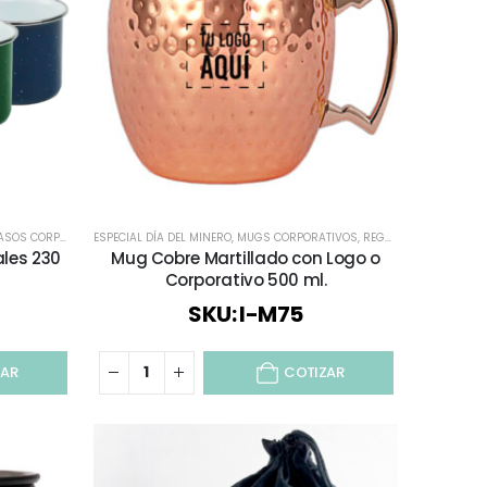
SOS CORPORATIVOS
ESPECIAL DÍA DEL MINERO
,
VIAJES Y VACACIONES
,
MUGS CORPORATIVOS
,
REGALOS COBRIZADOS
les 230
Mug Cobre Martillado con Logo o
Corporativo 500 ml.
SKU: I-M75
ZAR
COTIZAR