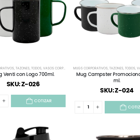
RATIVOS
,
TAZONES
,
TODOS
,
VASOS CORPORATIVOS
MUGS CORPORATIVOS
,
VIAJES Y VACACIONES
,
TAZONES
,
TODOS
,
VA
 Venti con Logo 700ml.
Mug Campster Promociona
ml.
SKU: Z-026
SKU: Z-024
COTIZAR
COTI