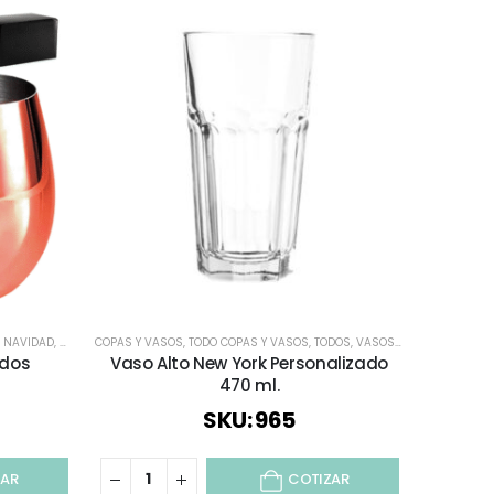
,
NAVIDAD
,
REGALOS COBRIZADOS
COPAS Y VASOS
,
,
TODO COPAS Y VASOS
REGALOS FIESTAS PATRIAS
,
TODOS
,
REGALOS PREMIUM
,
VASOS CORPORATIVOS
,
TIEMPO
,
ados
Vaso Alto New York Personalizado
470 ml.
SKU: 965
ZAR
COTIZAR