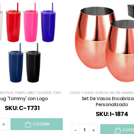
RATIVOS
,
TIEMPO LIBRE / OUTDOOR
,
TODOS
,
VASOS CORPORATIVOS
COPAS Y VASOS
,
ESPECIAL DÍA DEL MINERO
ug 'Tommy' con Logo
Set De Vasos Encobriz
Personalizado
SKU: C-T731
SKU: I-1874
COTIZAR
COTI