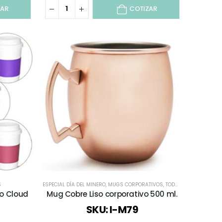
ZAR
COTIZAR
S
ES
ESPECIAL DÍA DEL MINERO
,
MUGS CORPORATIVOS
,
TODOS
,
VASOS CORPO
co Cloud
Mug Cobre Liso corporativo 500 ml.
SKU: I-M79