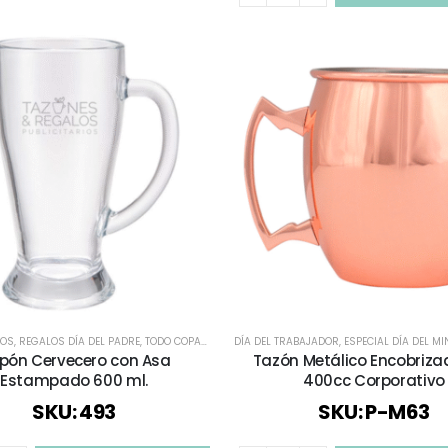
SOS
,
REGALOS DÍA DEL PADRE
,
TODO COPAS Y VASOS
DÍA DEL TRABAJADOR
,
TODOS
,
VASOS CORPORATIVOS
,
ESPECIAL DÍA DEL M
,
VASO
pón Cervecero con Asa
Tazón Metálico Encobriza
Estampado 600 ml.
400cc Corporativo
SKU: 493
SKU: P-M63