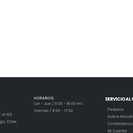
HORARIOS:
SERVICIO AL 
Lun - Jue / 9:00 - 18:00 hrs.
Pedidos
Viernes / 9:00 - 17:00
 of 102
Sobre Nosot
go, Chile
Contáctenos
Mi Cuenta