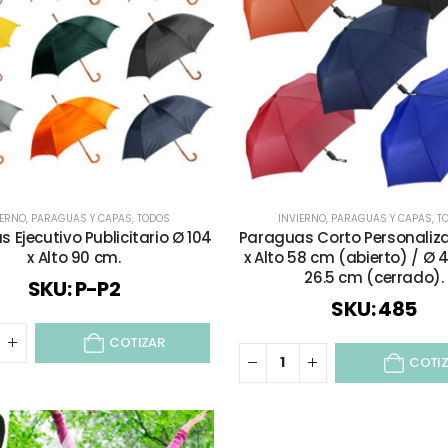
IERNO
,
PARAGUAS Y CAPAS
,
TODOS
INVIERNO
,
PARAGUAS Y CAPAS
,
T
 Ejecutivo Publicitario Ø 104
Paraguas Corto Personaliz
x Alto 90 cm.
x Alto 58 cm (abierto) / Ø 4.
26.5 cm (cerrado).
SKU: P-P2
SKU: 485
COTIZAR
COTI