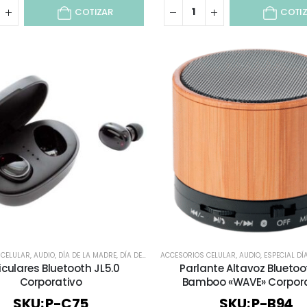
COTIZAR
COTI
 CELULAR
,
AUDIO
,
DÍA DE LA MADRE
,
DÍA DEL TRABAJADOR
ACCESORIOS CELULAR
,
TECNOLOGÍA / CELULAR / COMPU
,
AUDIO
,
ESPECIAL DÍA 
iculares Bluetooth JL5.0
Parlante Altavoz Bluetoo
Corporativo
Bamboo «WAVE» Corpora
SKU: P-C75
SKU: P-B94