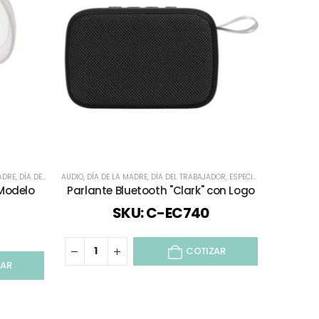
UDIO
ADRE
,
,
TODOS
DÍA DEL TRABAJADOR
AUDIO
,
DÍA DE LA MADRE
,
ESPECIAL DÍA DEL PROFESOR
,
DÍA DEL TRABAJADOR
,
TECNOLOGÍA / CELULAR / COMPU
,
ESPECIAL DÍA DEL PROFESOR
 Modelo
Parlante Bluetooth "Clark" con Logo
SKU: C-EC740
COTIZAR
ZAR