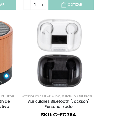
ZAR
COTIZAR
TACIÓN / AUDIO
DEL PROFESOR
,
,
TECNOLOGÍA / CELULAR / COMPUTACIÓN / AUDIO
TODOS
ACCESORIOS CELULAR
,
AUDIO
,
ESPECIAL DÍA DEL PROFESOR
,
TODOS
,
TECNOLOGÍA 
th de
Auriculares Bluetooth "Jackson"
tivo
Personalizado
SKU: C-EC764