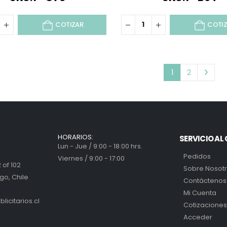
COTIZAR
COTI
1
2
HORARIOS:
SERVICIO AL 
Lun - Jue / 9:00 - 18:00 hrs.
Pedidos
Viernes / 9:00 - 17:00
 of 102
Sobre Nosot
go, Chile
Contáctenos
Mi Cuenta
icitarios.cl
Cotizaciones
Acceder