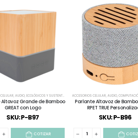
 CELULAR
,
AUDIO
,
ECOLÓGICOS Y SUSTENTABLES
,
ACCESORIOS CELULAR
ESPECIAL DÍA DEL PROFESOR
,
AUDIO
,
,
TECNOLOGÍA 
COMPUTACI
e Altavoz Grande de Bamboo
Parlante Altavoz de Bambo
GREAT con Logo
RPET TRUE Personaliz
SKU: P-B97
SKU: P-B96
COTIZAR
COTI