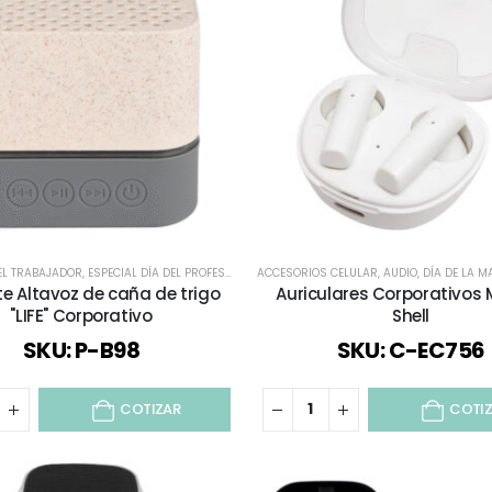
EL TRABAJADOR
,
ESPECIAL DÍA DEL PROFESOR
,
TECNOLOGÍA / CELULAR / COMPUTACIÓN / A
ACCESORIOS CELULAR
,
AUDIO
,
DÍA DE LA M
te Altavoz de caña de trigo
Auriculares Corporativos
"LIFE" Corporativo
Shell
SKU: P-B98
SKU: C-EC756
COTIZAR
COTI