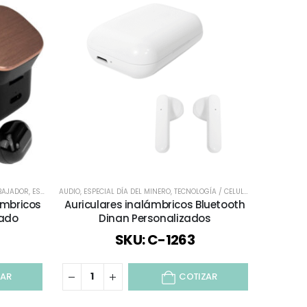
ABAJADOR
NFANTIL Y JUVENIL
,
ESPECIAL DÍA DEL MINERO
AUDIO
,
REGALOS COBRIZADOS
,
ESPECIAL DÍA DEL MINERO
,
ESPECIAL DÍA DEL PROFESOR
,
TECNOLOGÍA / CELULAR / COMPUTACIÓN / AUDI
,
TECNOLOGÍA / CELULAR / COMPUTACIÓN / AUDIO
,
REGALOS COBRIZADOS
,
T
ámbricos
Auriculares inalámbricos Bluetooth
zado
Dinan Personalizados
SKU: C-1263
ZAR
COTIZAR