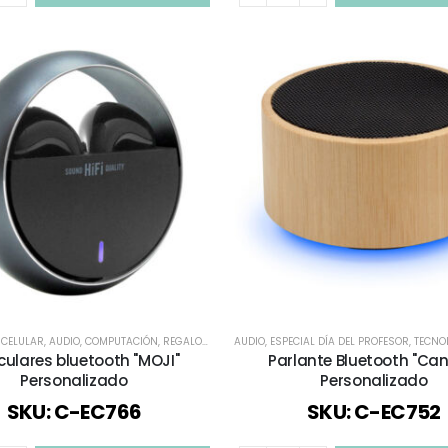
 CELULAR
,
AUDIO
,
COMPUTACIÓN
,
REGALOS PREMIUM
AUDIO
,
TECNOLOGÍA / CELULAR / COMPUTACI
,
ESPECIAL DÍA DEL PROFESOR
,
TECNOLOGÍA / CE
culares bluetooth "MOJI"
Parlante Bluetooth "Ca
Personalizado
Personalizado
SKU: C-EC766
SKU: C-EC752