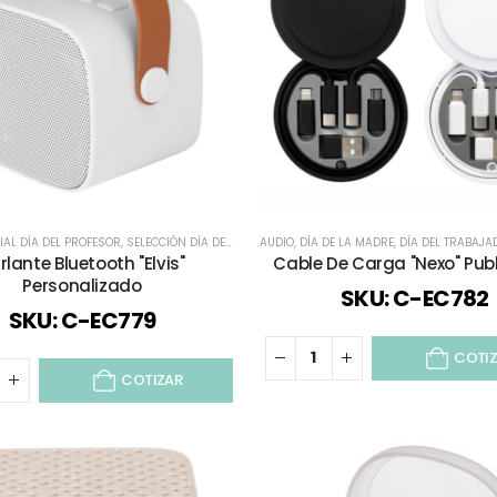
IAL DÍA DEL PROFESOR
,
SELECCIÓN DÍA DEL PROFESOR
AUDIO
,
,
TECNOLOGÍA / CELULAR / COMPUTAC
DÍA DE LA MADRE
,
DÍA DEL TRABAJA
rlante Bluetooth "Elvis"
Cable De Carga "Nexo" Publ
Personalizado
SKU: C-EC782
SKU: C-EC779
COTI
COTIZAR