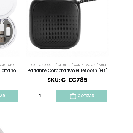
IÓN / AUDIO
DOR
,
ESPECIAL DÍA DEL MINERO
AUDIO
,
TECNOLOGÍA / CELULAR / COMPUTACIÓN / AUDIO
,
ESPECIAL DÍA DEL PROFESOR
,
TECNOLOGÍA / CELULAR / COM
,
TODOS
icitario
Parlante Corporativo Bluetooth "Bit"
SKU: C-EC785
ZAR
COTIZAR