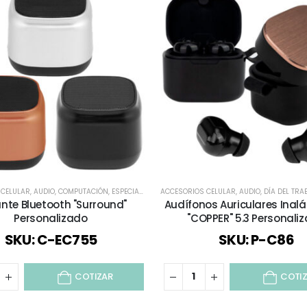
 CELULAR
,
AUDIO
,
COMPUTACIÓN
,
ESPECIAL DÍA DEL MINERO
ACCESORIOS CELULAR
,
ESPECIAL DÍA DEL PROFESOR
,
AUDIO
,
DÍA DEL TR
,
I
ante Bluetooth "Surround"
Audífonos Auriculares Inal
Personalizado
"COPPER" 5.3 Personali
SKU: C-EC755
SKU: P-C86
COTIZAR
COTI