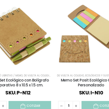
 LIBRETAS / MEMO
,
DE VUELTA AL COLEGIO
,
ECOLÓGICOS Y SUSTENTABLES
DE VUELTA AL COLEGIO
,
ECOLÓGICOS Y SUS
,
ESCRITORIO
,
ME
et Ecológico con Bolígrafo
Memo Set Posit Ecológico
orativo 8 x 10.5 x 1.5 cm.
Personalizado
SKU: P-N12
SKU: I-N10
COTIZAR
COTI