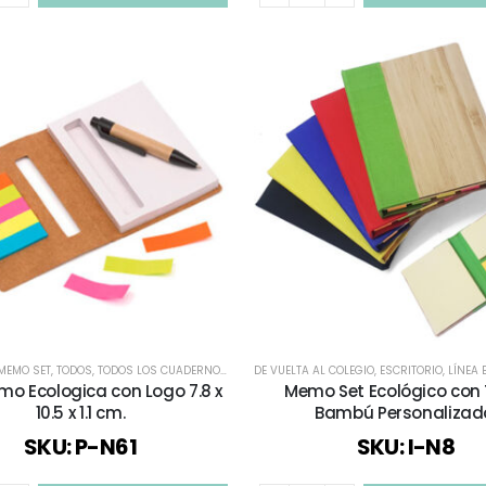
MEMO SET
,
TODOS
,
TODOS LOS CUADERNOS Y LIBRETAS
DE VUELTA AL COLEGIO
,
ESCRITORIO
,
LÍNEA
mo Ecologica con Logo 7.8 x
Memo Set Ecológico con
10.5 x 1.1 cm.
Bambú Personalizad
SKU: P-N61
SKU: I-N8