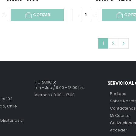
COTIZAR
COTI
1
2
HORARIOS:
SERVICIO AL 
Lun - Jue / 9:00 - 18:00 hrs.
Pedidos
Viernes / 9:00 - 17:00
 of 102
Sobre Nosot
go, Chile
Contáctenos
Mi Cuenta
icitarios.cl
Cotizaciones
Acceder