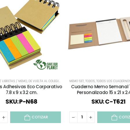
 LIBRETAS / MEMO
,
DE VUELTA AL COLEGIO
,
ESCRITORIO
MEMO SET
,
MEMO SET
,
TODOS
,
,
TODOS
TODOS LOS CUADERNOS
,
TODOS LOS CUA
s Adhesivas Eco Corporativo
Cuaderno Memo Semanal "
7.8 x 9 x 3.2 cm.
Personalizado 15 x 21 x 2.
SKU: P-N68
SKU: C-T621
COTIZAR
COTI