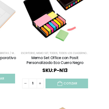
RETAS / MEMO
MO SET
,
TODOS
,
TODOS LOS CUADERNOS Y LIBRETAS
,
DE VUELTA AL COLEGIO
ESCRITORIO
,
MEMO SET
,
,
ECOLÓGICOS Y SUSTENTABLES
TODOS
,
TODOS LOS CUADERNOS Y LIBRETAS
,
ESCRITORIO
,
INFANT
rporativo
Memo Set Office con Posit
Personalizado Eco Cuero Negro
SKU: P-N13
ZAR
COTIZAR