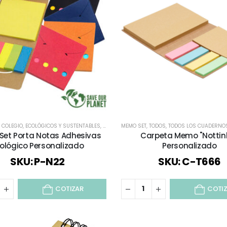
L COLEGIO
,
ECOLÓGICOS Y SUSTENTABLES
,
ESCRITORIO
MEMO SET
,
INFANTIL Y JUVENIL
,
TODOS
,
TODOS LOS CUADERNOS
,
MEMO SET
,
TODO
et Porta Notas Adhesivas
Carpeta Memo "Nottinhi
ológico Personalizado
Personalizado
SKU: P-N22
SKU: C-T666
COTIZAR
COTI