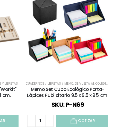
 Y LIBRETAS
DERNOS Y LIBRETAS
CUADERNOS / LIBRETAS / MEMO
,
DE VUELTA AL COLEGIO
,
ECOLÓGICOS Y 
Workit"
Memo Set Cubo Ecológico Porta-
4 cm.
Lápices Publicitario 9.5 x 9.5 x 9.5 cm.
SKU: P-N69
ZAR
COTIZAR