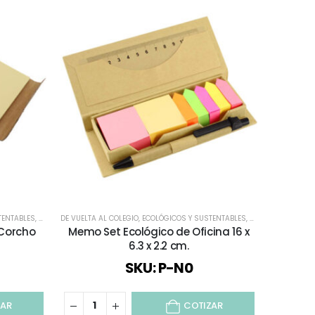
TENTABLES
MO SET
,
TODOS
,
ESCRITORIO
,
TODOS LOS CUADERNOS Y LIBRETAS
DE VUELTA AL COLEGIO
,
MEMO SET
,
TODOS
,
ECOLÓGICOS Y SUSTENTABLES
,
TODOS LOS CUADERNOS Y LIBRETAS
,
ESCRITORIO
,
MEMO
 Corcho
Memo Set Ecológico de Oficina 16 x
6.3 x 2.2 cm.
SKU: P-N0
ZAR
COTIZAR