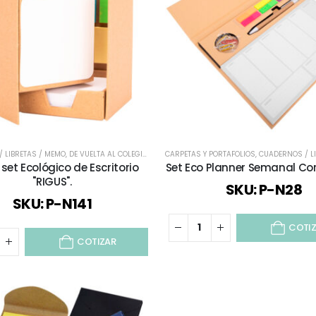
 LIBRETAS / MEMO
,
DE VUELTA AL COLEGIO
,
ECOLÓGICOS Y SUSTENTABLES
CARPETAS Y PORTAFOLIOS
,
,
CUADERNOS / LIB
ESCRITORIO
,
ME
et Ecológico de Escritorio
Set Eco Planner Semanal Co
"RIGUS".
SKU: P-N28
SKU: P-N141
COTI
COTIZAR