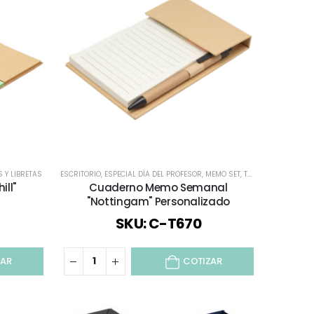
 Y LIBRETAS
S
,
TODOS LOS CUADERNOS Y LIBRETAS
ESCRITORIO
,
ESPECIAL DÍA DEL PROFESOR
,
MEMO SET
,
TODOS
,
TODOS LOS 
ll"
Cuaderno Memo Semanal
"Nottingam" Personalizado
SKU: C-T670
ZAR
COTIZAR