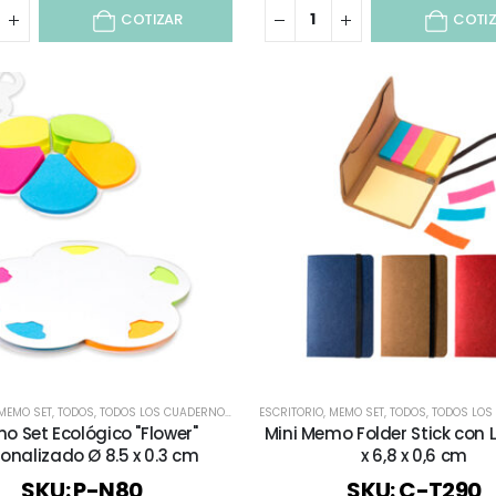
COTIZAR
COTI
MEMO SET
,
TODOS
,
TODOS LOS CUADERNOS Y LIBRETAS
ESCRITORIO
,
MEMO SET
,
TODOS
,
TODOS LOS CUADE
o Set Ecológico "Flower"
Mini Memo Folder Stick con 
onalizado Ø 8.5 x 0.3 cm
x 6,8 x 0,6 cm
SKU: P-N80
SKU: C-T290