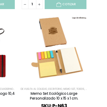
ZAR
COTIZAR
RNOS Y LIBRETAS
DE VUELTA AL COLEGIO
,
ESCRITORIO
,
MEMO SET
,
TODOS
,
TODOS LOS CUADE
Logo 10,4
Memo Set Ecológico Large
Personalizado 10 x 15 x 1 cm.
SKU: P-N63