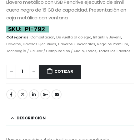
Llavero metálico con USB Pendrive ejecutivo de simil
cuero negro de 16 GB de capacidad. Presentación en
caja metálica con ventana.
SKU:
PI-792
Categorías:
Computación
,
De vuelta al colegio
,
Infantil y Juvenil
,
Llaveros
,
Llaveros Ejecutivos
,
Llaveros Funcionales
,
Regalos Premium
,
Tecnología / Celular / Computación / Audio
,
Todos
,
Todos los llaveros
COTIZAR
DESCRIPCIÓN
Llavero pendrive 4gb simil cuero personalizado