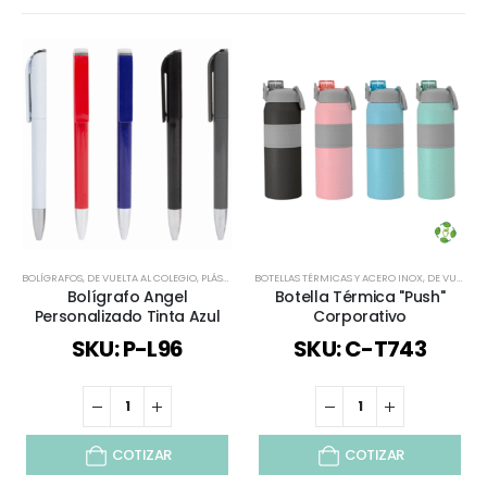
BOLÍGRAFOS
,
DE VUELTA AL COLEGIO
,
PLÁSTICOS Y MASIVOS
BOTELLAS TÉRMICAS Y ACERO INOX
,
TODOS
,
DE VUELTA AL COLEGIO
Bolígrafo Angel
Botella Térmica "Push"
Personalizado Tinta Azul
Corporativo
SKU: P-L96
SKU: C-T743
COTIZAR
COTIZAR