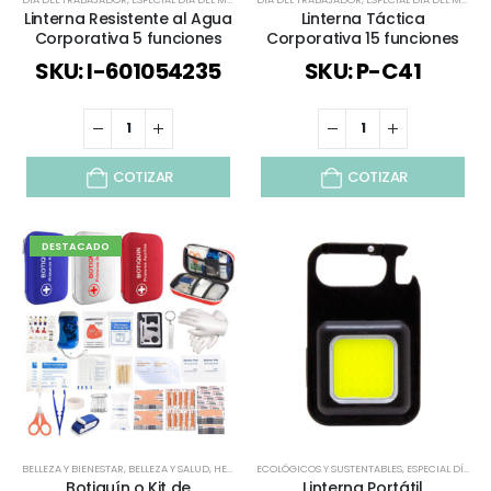
Linterna Resistente al Agua
Linterna Táctica
Corporativa 5 funciones
Corporativa 15 funciones
SKU: I-601054235
SKU: P-C41
COTIZAR
COTIZAR
DESTACADO
BELLEZA Y BIENESTAR
,
BELLEZA Y SALUD
,
HERRAMIENTAS
ECOLÓGICOS Y SUSTENTABLES
,
HERRAMIENTAS Y SET
,
VERANO
,
ESPECIAL DÍA DEL MINERO
Botiquín o Kit de
Linterna Portátil