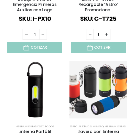
Emergencia Primeros
Recargable "Astro"
Auxilios con Logo
Promocional
SKU: I-PX10
SKU: C-T725
COTIZAR
COTIZAR
HERRAMIENTAS Y SET
,
TODOS
ESPECIAL DÍA DEL MINERO
,
HERRAMIENTAS Y SET
Linterna Portátil
Llavero con Linterna