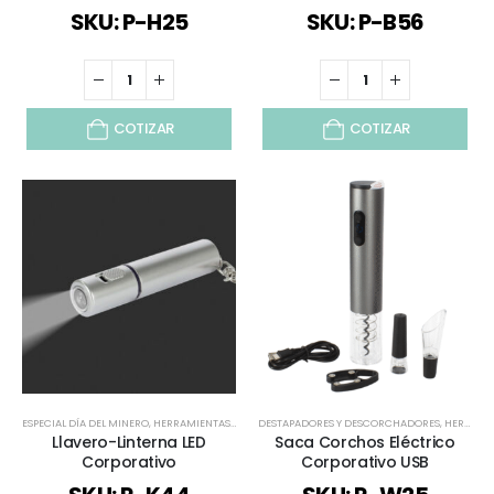
SKU: P-H25
SKU: P-B56
COTIZAR
COTIZAR
ESPECIAL DÍA DEL MINERO
,
HERRAMIENTAS Y SET
,
DESTAPADORES Y DESCORCHADORES
LLAVEROS
,
LLAVEROS FUNCIONALES
,
LLAVEROS P
,
HERRAMIENTAS Y SET
Llavero-Linterna LED
Saca Corchos Eléctrico
Corporativo
Corporativo USB