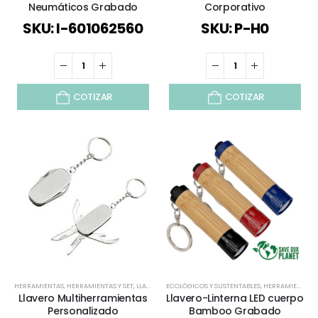
Neumáticos Grabado
Corporativo
SKU: I-601062560
SKU: P-H0
COTIZAR
COTIZAR
HERRAMIENTAS
,
HERRAMIENTAS Y SET
,
LLAVEROS
ECOLÓGICOS Y SUSTENTABLES
,
LLAVEROS FUNCIONALES
,
REGALOS DÍA DEL PAD
,
HERRAMIENTAS
,
Llavero Multiherramientas
Llavero-Linterna LED cuerpo
Personalizado
Bamboo Grabado