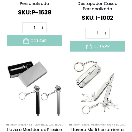
Personalizado
Destapador Casco
Personalizado
SKU: P-1639
SKU: I-1002
COTIZAR
COTIZAR
HERRAMIENTAS Y SET
,
LLAVEROS
,
LLAVEROS FUNCIONALES
HERRAMIENTAS
,
TODOS
,
HERRAMIENTAS Y SET
,
LLAVEROS
Llavero Medidor de Presión
Llavero Multi herramienta