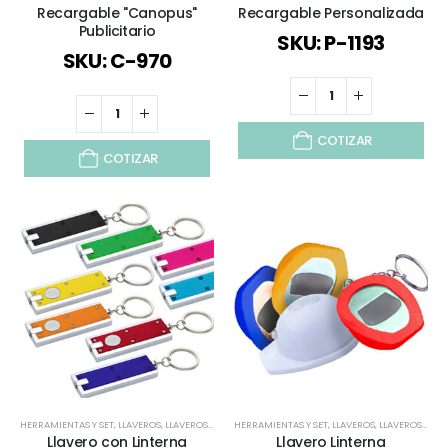
Recargable "Canopus"
Recargable Personalizada
Publicitario
SKU: P-1193
SKU: C-970
COTIZAR
COTIZAR
HERRAMIENTAS Y SET
,
LLAVEROS
,
LLAVEROS FUNCIONALES
HERRAMIENTAS Y SET
,
LLAVEROS PLÁSTICOS
,
LLAVEROS
,
TODOS
,
LLAVEROS FUNCIONALES
,
TODOS L
Llavero con Linterna
Llavero Linterna