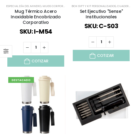
ESPECIAL DÍA DEL MINERO
,
MUGS CORPORATIVOS
BOX GIFT Y KIT PERSONALIZADOS
,
REGALOS COBRIZADOS
,
REGALOS DÍA DEL PAD
,
CUADERNOS / LIBRETAS / MEMO
Mug Térmico Acero
Set Ejecutivo "Sense"
Inoxidable Encobrizado
Institucionales
Corporativo
SKU: C-S03
SKU: I-M54
COTIZAR
COTIZAR
DESTACADO