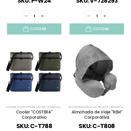
SKU: P-W24
SKU: V-728293
COTIZAR
COTIZAR
COOLER Y LONCHERAS
,
DÍA DEL TRABAJADOR
,
ESPECIAL DÍA DEL MINERO
ACCESORIOS BELLEZA
,
BELLEZA Y BIENESTAR
,
ESPECIAL DÍA DEL PROF
,
BEL
Cooler "COSTERA"
Almohada de Viaje "REM"
Corporativo
Corporativa
SKU: C-T788
SKU: C-T808