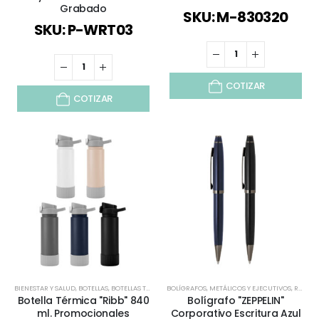
Grabado
SKU: M-830320
SKU: P-WRT03
COTIZAR
COTIZAR
BIENESTAR Y SALUD
,
BOTELLAS
,
BOTELLAS TÉRMICAS Y ACERO INOX
BOLÍGRAFOS
,
METÁLICOS Y EJECUTIVOS
,
DÍA DEL TRABAJADOR
,
,
REGALOS DÍA DEL PADRE
ESPECI
Botella Térmica "Ribb" 840
Bolígrafo "ZEPPELIN"
ml. Promocionales
Corporativo Escritura Azul