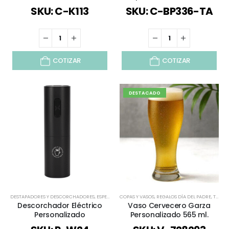
SKU: C-K113
SKU: C-BP336-TA
COTIZAR
COTIZAR
DESTACADO
DESTAPADORES Y DESCORCHADORES
,
ESPECIAL FIESTAS PATRIAS
COPAS Y VASOS
,
,
REGALOS DÍA DEL PADRE
REGALOS DÍA DEL PADRE
,
,
TODOS
REGALO
Descorchador Eléctrico
Vaso Cervecero Garza
Personalizado
Personalizado 565 ml.