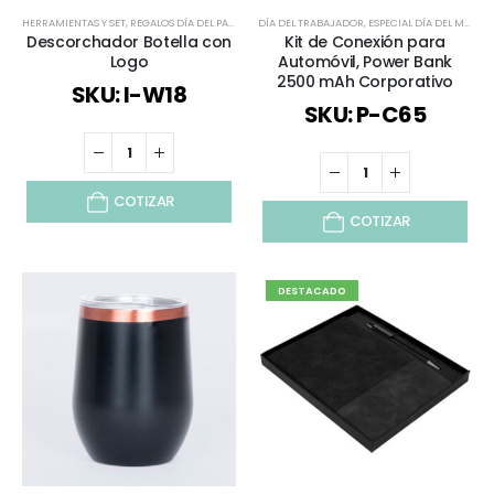
HERRAMIENTAS Y SET
,
REGALOS DÍA DEL PADRE
,
TIEMPO LIBRE / OUTDOOR
DÍA DEL TRABAJADOR
,
ESPECIAL DÍA DEL MINERO
,
TODOS
,
VIAJES Y VAC
Descorchador Botella con
Kit de Conexión para
Logo
Automóvil, Power Bank
2500 mAh Corporativo
SKU: I-W18
SKU: P-C65
COTIZAR
COTIZAR
DESTACADO