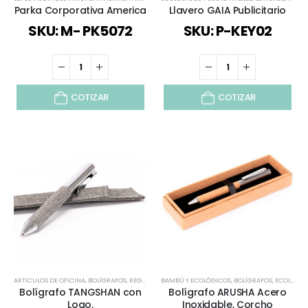
Parka Corporativa America
Llavero GAIA Publicitario
SKU: M- PK5072
SKU: P-KEY02
COTIZAR
COTIZAR
ARTICULOS DE OFICINA
,
BOLÍGRAFOS
,
REGALOS DÍA DEL PADRE
BAMBÚ Y ECOLÓGICOS
,
TODOS
,
BOLÍGRAFOS
,
ECOLÓGICOS Y SUSTENTABLES
Bolígrafo TANGSHAN con
Bolígrafo ARUSHA Acero
Logo.
Inoxidable, Corcho