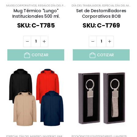
MUGS CORPORATIVOS
,
REGALOS DÍA DEL PADRE
,
DÍA DEL TRABAJADOR
TAZONES
,
TODOS
,
ESPECIAL DÍA DEL MINERO
Mug Térmico "Lungo"
Set de Destornilladores
Institucionales 500 ml.
Corporativos BOB
SKU: C-T785
SKU: C-T769
COTIZAR
COTIZAR
ESPECIAL DÍA DEL MINERO
,
INVIERNO
,
PARKAS Y CHAQUETAS
ECOLÓGICOS Y SUSTENTABLES
,
REGALOS DÍA DEL PADRE
,
LLAVEROS
,
REGALOS 
,
REGAL