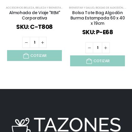
ACCESORIOS BELLEZA
,
BELLEZA Y BIENESTAR
,
BELLEZA Y SALUD
BIENESTAR Y SALUD
,
BIENESTAR Y SALUD
,
BOLSAS DE ALGODÓN
,
DEPORTES / J
,
BOLSA
Almohada de Viaje "REM"
Bolsa Tote Bag Algodón
Corporativa
Burma Estampada 60 x 40
x 19cm
SKU: C-T808
SKU: P-E68
COTIZAR
COTIZAR