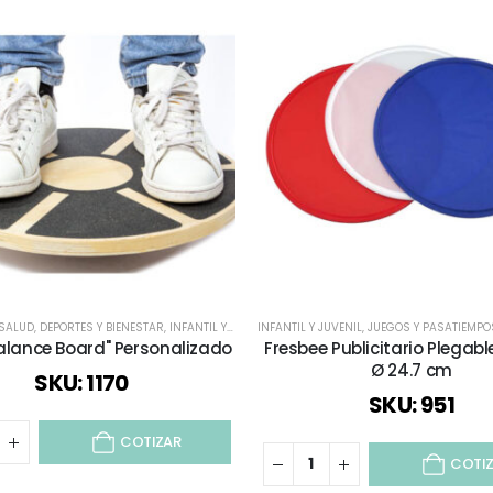
 SALUD
OS
,
VIAJES Y VACACIONES
,
DEPORTES Y BIENESTAR
,
INFANTIL Y JUVENIL
INFANTIL Y JUVENIL
,
JUEGOS Y PASATIEMPOS
,
JUEGOS Y PASATIEMPO
,
TIEMPO LIBRE
alance Board" Personalizado
Fresbee Publicitario Plegabl
Ø 24.7 cm
SKU: 1170
SKU: 951
COTIZAR
COTI