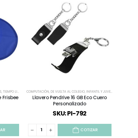
S
 / OUTDOOR
,
TIEMPO LIBRE / OUTDOOR
,
TODOS
COMPUTACIÓN
,
TODOS
,
DE VUELTA AL COLEGIO
,
INFANTIL Y JUVENIL
,
LLAVEROS
DE VUELTA A
,
LL
e Frisbee
Llavero Pendrive 16 GB Eco Cuero
Set
Personalizado
SKU: PI-792
ZAR
COTIZAR