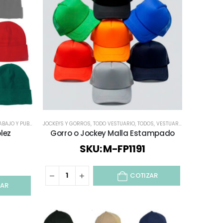
 Y PUBLICITARIO
JOCKEYS Y GORROS
,
TODO VESTUARIO
,
TODO VESTUARIO
,
TODOS
,
TODOS
,
VESTUARIO CORPORATIVO
,
lez
Gorro o Jockey Malla Estampado
SKU: M-FP1191
COTIZAR
ZAR