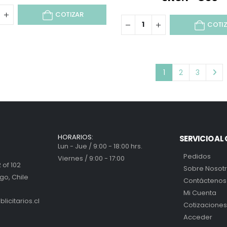
COTIZAR
COTI
1
2
3
HORARIOS:
SERVICIO AL 
Lun - Jue / 9:00 - 18:00 hrs.
Pedidos
Viernes / 9:00 - 17:00
 of 102
Sobre Nosot
go, Chile
Contáctenos
Mi Cuenta
icitarios.cl
Cotizaciones
Acceder