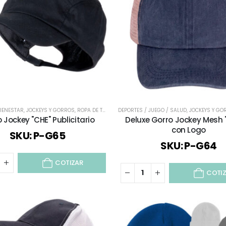
BIENESTAR
,
JOCKEYS Y GORROS
,
ROPA DE TRABAJO Y PUBLICITARIO
DEPORTES / JUEGO / SALUD
,
ROPA DEPORTIVA
,
JOCKEYS Y GO
,
TIEMPO
 Jockey "CHE" Publicitario
Deluxe Gorro Jockey Mesh 
con Logo
SKU: P-G65
SKU: P-G64
COTIZAR
COTI