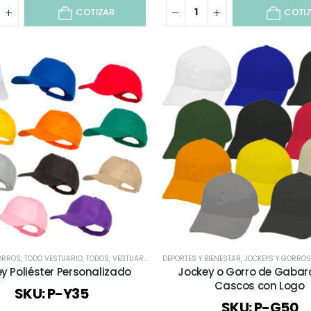
COTIZAR
COTI
ORROS
,
TODO VESTUARIO
,
TODOS
,
VESTUARIO CORPORATIVO
DEPORTES Y BIENESTAR
,
JOCKEYS Y GORROS
y Poliéster Personalizado
Jockey o Gorro de Gabar
Cascos con Logo
SKU: P-Y35
SKU: P-G50