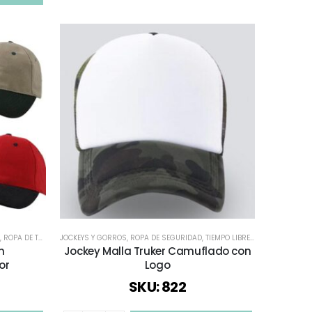
LICITARIO
,
ROPA DE TRABAJO Y PUBLICITARIO
,
ROPA DEPORTIVA
JOCKEYS Y GORROS
,
TODO VESTUARIO
,
ROPA DEPORTIVA
,
ROPA DE SEGURIDAD
,
TODOS
,
,
TIEMPO LIBRE / OUTDOOR
VESTUARIO CORPORATIVO
,
TIEMPO LIBRE / OUTDOOR
,
TODO VEST
,
TODO
n
Jockey Malla Truker Camuflado con
or
Logo
SKU: 822