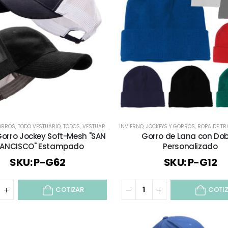
ORROS
,
TODO VESTUARIO
,
TODOS
,
VESTUARIO CORPORATIVO
INVIERNO
,
JOCKEYS Y GORROS
,
VIAJES Y VACACIONES
,
ROPA DE TRABAJO
Gorro Jockey Soft-Mesh "SAN
Gorro de Lana con Dob
RANCISCO" Estampado
Personalizado
SKU: P-G62
SKU: P-G12
COTIZAR
COTI