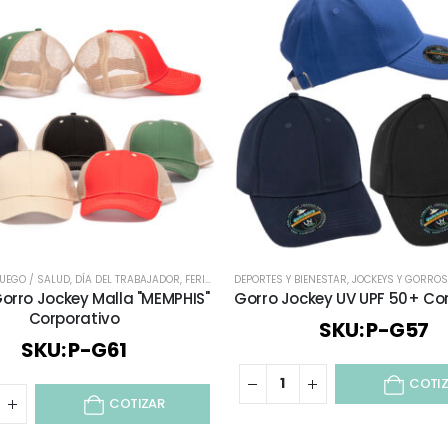
JUEGO / SALUD
,
DÍA DEL TRABAJADOR
,
FERIAS Y EVENTOS
DEPORTES Y BIENESTAR
,
FIESTAS
,
JOCKEYS Y GORROS
,
JOCKEYS Y GORROS
,
ROPA
Gorro Jockey Malla "MEMPHIS"
Gorro Jockey UV UPF 50+ Co
Corporativo
SKU: P-G57
SKU: P-G61
COTI
COTIZAR