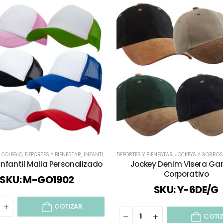
L COLEGIO
,
DEPORTES Y BIENESTAR
,
INFANTIL Y JUVENIL
DEPORTES Y BIENESTAR
,
JOCKEYS Y GORROS
,
JOCKEYS Y GORROS
,
ROPA DEPORTIV
Infantil Malla Personalizado
Jockey Denim Visera G
Corporativo
SKU: M-GO1902
SKU: Y-6DE/G
COTIZAR
COTI