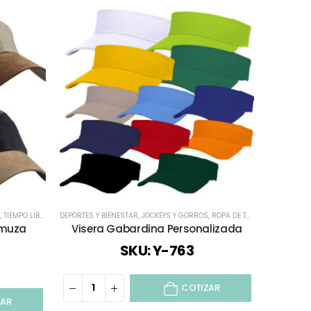
A
,
TIEMPO LIBRE / OUTDOOR
,
TODO VESTUARIO
DEPORTES Y BIENESTAR
,
VERANO
,
TODO VESTUARIO
,
VIAJES Y VACACIONES
,
JOCKEYS Y GORROS
,
TODOS
,
VESTUARIO CORPORATIVO
,
ROPA DE TRABAJO Y PUBLICITARIO
amuza
Visera Gabardina Personalizada
SKU: Y-763
COTIZAR
ZAR