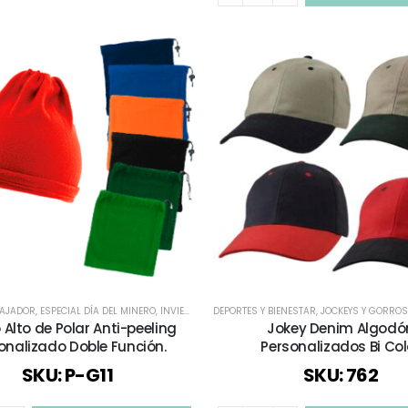
BAJADOR
,
ESPECIAL DÍA DEL MINERO
,
INVIERNO
,
JOCKEYS Y GORROS
DEPORTES Y BIENESTAR
,
ROPA DE TRABAJO Y PUB
,
JOCKEYS Y GORROS
 Alto de Polar Anti-peeling
Jokey Denim Algodó
onalizado Doble Función.
Personalizados Bi Col
SKU: P-G11
SKU: 762