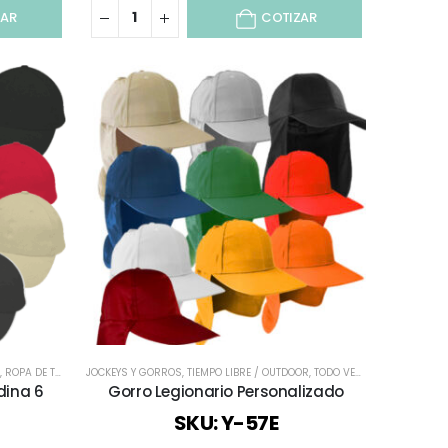
ZAR
COTIZAR
,
ROPA DE TRABAJO Y PUBLICITARIO
JOCKEYS Y GORROS
,
ROPA DEPORTIVA
,
TIEMPO LIBRE / OUTDOOR
,
TODO VESTUARIO
,
TODO VESTUARIO
,
TODOS
,
VESTUARIO
,
TODOS
,
V
dina 6
Gorro Legionario Personalizado
SKU: Y-57E