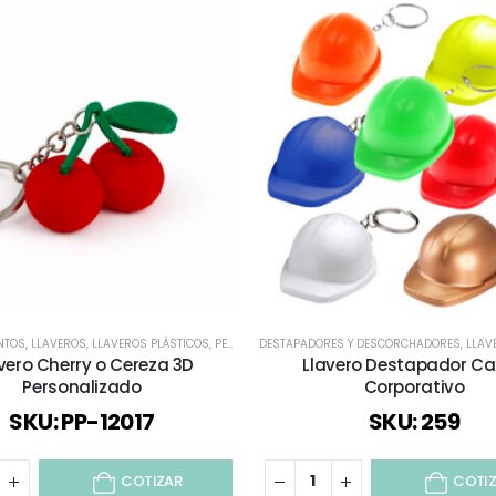
ENTOS
,
LLAVEROS
,
LLAVEROS PLÁSTICOS
,
PERSONALIZADO 3D
DESTAPADORES Y DESCORCHADORES
,
LLAV
vero Cherry o Cereza 3D
Llavero Destapador C
Personalizado
Corporativo
SKU: PP-12017
SKU: 259
COTIZAR
COTI