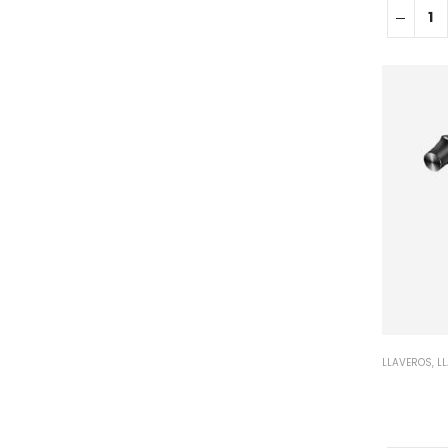
LLAVEROS
,
L