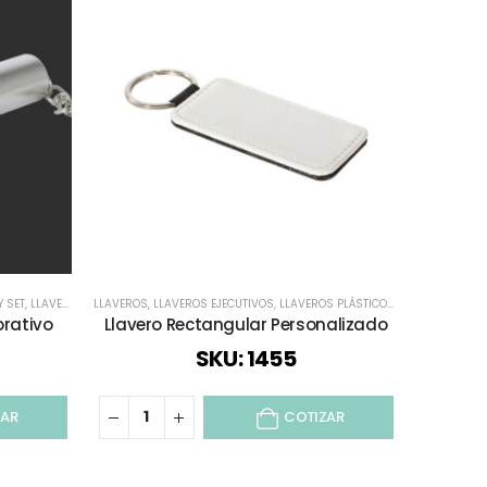
 SET
,
LLAVEROS
,
LLAVEROS FUNCIONALES
LLAVEROS
,
LLAVEROS EJECUTIVOS
,
LLAVEROS PLÁSTICOS
,
LLAVEROS PLÁSTICOS
,
TODOS
,
TODOS LOS LLAV
,
TODOS
,
TODOS L
orativo
Llavero Rectangular Personalizado
SKU: 1455
ZAR
COTIZAR