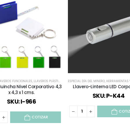
LAVEROS FUNCIONALES
,
LLAVEROS PLÁSTICOS
,
TODOS
ESPECIAL DÍA DEL MINERO
,
TODOS LOS LLAVEROS
,
HERRAMIENTAS Y
Huincha Nivel Corporativo 4,3
Llavero-Linterna LED Corp
x 4,3 x 1 cms.
SKU: P-K44
SKU: I-966
COTI
COTIZAR