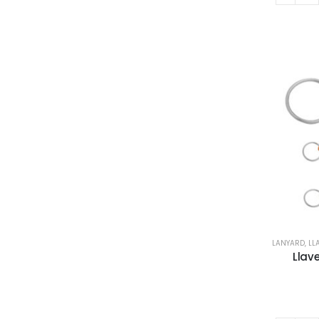
LANYARD
,
LL
Llav