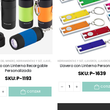
A DEL MINERO
,
HERRAMIENTAS Y SET
,
LLAVEROS
,
LLAVEROS FUNCIONALES
HERRAMIENTAS Y SET
,
LLAVEROS
,
LLAVEROS PLÁSTI
,
LLAVEROS 
ro con Linterna Recargable
Llavero con Linterna Perso
Personalizada
SKU: P-1639
SKU: P-1193
COTI
COTIZAR