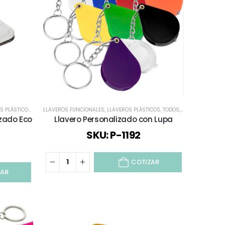
S PLÁSTICOS
,
TODOS
LLAVEROS FUNCIONALES
,
TODOS LOS LLAVEROS
,
LLAVEROS PLÁSTICOS
,
TODOS
,
TODOS LOS LLAV
zado Eco
Llavero Personalizado con Lupa
SKU: P-1192
COTIZAR
ZAR