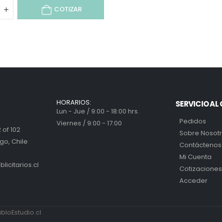
COTIZAR
HORARIOS:
SERVICIO AL 
Lun - Jue / 9:00 - 18:00 hrs.
Pedidos
Viernes / 9:00 - 17:00
 of 102
Sobre Nosot
go, Chile
Contáctenos
Mi Cuenta
icitarios.cl
Cotizaciones
Acceder
loEstudio.cl