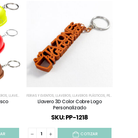
EROS
,
LLAVEROS PLÁSTICOS
FERIAS Y EVENTOS
,
REGALOS DÍA DEL PADRE
,
LLAVEROS
,
LLAVEROS PLÁSTICOS
,
TODOS
,
TODOS LOS LLAVEROS
,
PERSONALIZADO 3D
asco
Llavero 3D Color Cobre Logo
Personalizado
SKU: PP-1218
ZAR
COTIZAR