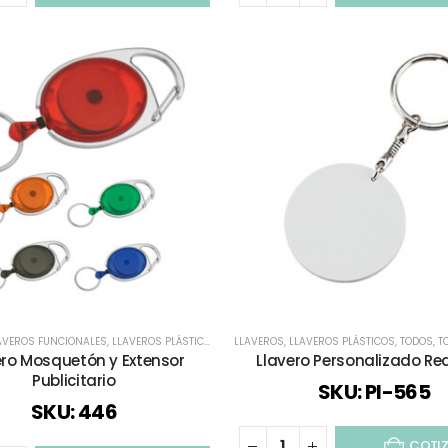
AVEROS FUNCIONALES
,
LLAVEROS PLÁSTICOS
,
TODOS
LLAVEROS
,
TODOS LOS LLAVEROS
,
LLAVEROS PLÁSTICOS
,
TODOS
,
TO
ero Mosquetón y Extensor
Llavero Personalizado R
Publicitario
SKU: PI-565
SKU: 446
COTI