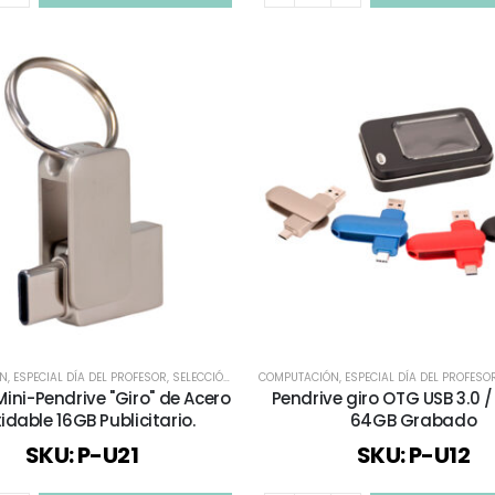
ÓN
,
ESPECIAL DÍA DEL PROFESOR
,
SELECCIÓN DÍA DEL PROFESOR
COMPUTACIÓN
,
,
TECNOLOGÍA / CELULAR / C
ESPECIAL DÍA DEL PROFESO
Mini-Pendrive "Giro" de Acero
Pendrive giro OTG USB 3.0 /
idable 16GB Publicitario.
64GB Grabado
SKU: P-U21
SKU: P-U12