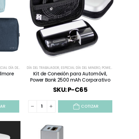
IÓN / AUDIO
AL DÍA DEL MINERO
DÍA DEL TRABAJADOR
,
ESTUCHES Y NECESSAIRE
,
ESPECIAL DÍA DEL MINERO
,
MOCHILAS Y BOLSOS
,
POWER BANK
,
SELECCIÓN DÍA DEL 
,
REGALOS 
llmore
Kit de Conexión para Automóvil,
Power Bank 2500 mAh Corporativo
SKU: P-C65
ZAR
COTIZAR