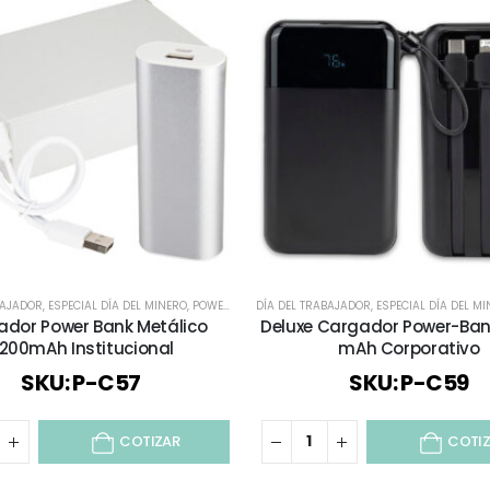
BAJADOR
,
ESPECIAL DÍA DEL MINERO
,
POWER BANK
DÍA DEL TRABAJADOR
,
TECNOLOGÍA / CELULAR / COMPUTACIÓN 
,
ESPECIAL DÍA DEL M
dor Power Bank Metálico
Deluxe Cargador Power-Ban
200mAh Institucional
mAh Corporativo
SKU: P-C57
SKU: P-C59
COTIZAR
COTI