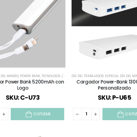
A DEL MINERO
,
POWER BANK
,
TECNOLOGÍA / CELULAR / COMPUTACIÓN / AUDIO
DÍA DEL TRABAJADOR
,
ESPECIAL DÍA DEL M
r Power Bank 5200mAh con
Cargador Power-Bank 13
Logo
Personalizado
SKU: C-U73
SKU: P-U65
COTIZAR
COTI