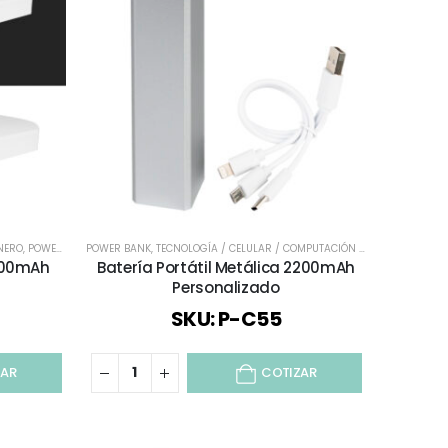
INERO
,
POWER BANK
POWER BANK
,
TECNOLOGÍA / CELULAR / COMPUTACIÓN / AUDIO
,
TECNOLOGÍA / CELULAR / COMPUTACIÓN / AUDIO
000mAh
Batería Portátil Metálica 2200mAh
Personalizado
SKU: P-C55
ZAR
COTIZAR