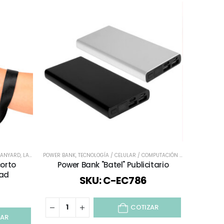
LANYARD
,
LANYARD - CREDENCIALES Y PINS
POWER BANK
,
TECNOLOGÍA / CELULAR / COMPUTACIÓN / AUDIO
,
TODOS
,
TODOS
corto
Power Bank "Batel" Publicitario
dad
SKU: C-EC786
COTIZAR
ZAR