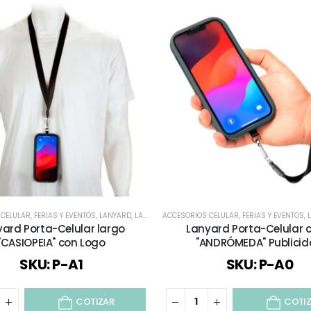
 CELULAR
,
FERIAS Y EVENTOS
,
LANYARD
,
LANYARD - CREDENCIALES Y PINS
ACCESORIOS CELULAR
,
FERIAS Y EVENTOS
,
TODOS
,
ard Porta-Celular largo
Lanyard Porta-Celular 
"CASIOPEIA" con Logo
"ANDRÓMEDA" Publici
SKU: P-A1
SKU: P-A0
COTIZAR
COTI