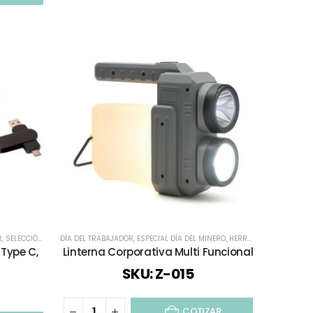
OMPUTACIÓN / AUDIO
R
,
SELECCIÓN DÍA DEL PROFESOR
DÍA DEL TRABAJADOR
,
TECNOLOGÍA / CELULAR / COMPUTACIÓN / AUDIO
,
ESPECIAL DÍA DEL MINERO
,
HERRAMIENTAS
,
,
TODOS
HERRAM
 Type C,
Linterna Corporativa Multi Funcional
SKU: Z-015
COTIZAR