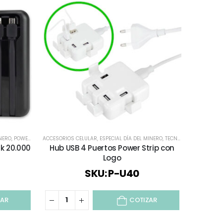
/ AUDIO
INERO
,
POWER BANK
ACCESORIOS CELULAR
,
REGALOS PREMIUM
,
,
SELECCIÓN DÍA DEL PROFESOR
ESPECIAL DÍA DEL MINERO
,
TECNOLOGÍA / CELULAR / COMPUTACIÓN / AUDIO
,
TECNOLOGÍA / CEL
k 20.000
Hub USB 4 Puertos Power Strip con
Logo
SKU: P-U40
ZAR
COTIZAR