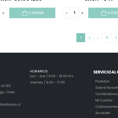
COTIZAR
COTI
…
1
2
9
HORARIOS:
SERVICIO AL 
Lun - Jue / 9:00 - 18:00 hrs.
Pedidos
Viernes / 9:00 - 17:00
 of 102
Sobre Nosot
go, Chile
Contáctenos
Mi Cuenta
icitarios.cl
Cotizaciones
Acceder