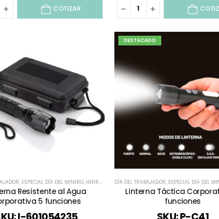
COTIZAR
COTI
DESTACADO
BAJADOR
,
ESPECIAL DÍA DEL MINERO
,
HERRAMIENTAS
DÍA DEL TRABAJADOR
,
HERRAMIENTAS Y SET
,
ESPECIAL DÍA DEL M
,
TECNOLOGÍA / 
terna Resistente al Agua
Linterna Táctica Corporat
rporativa 5 funciones
funciones
KU: I-601054235
SKU: P-C41