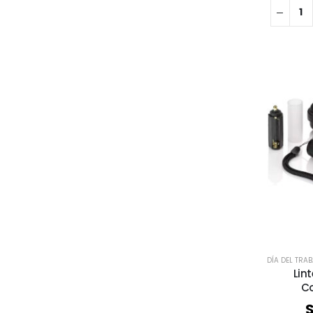
DÍA DEL TRA
Lin
Co
S