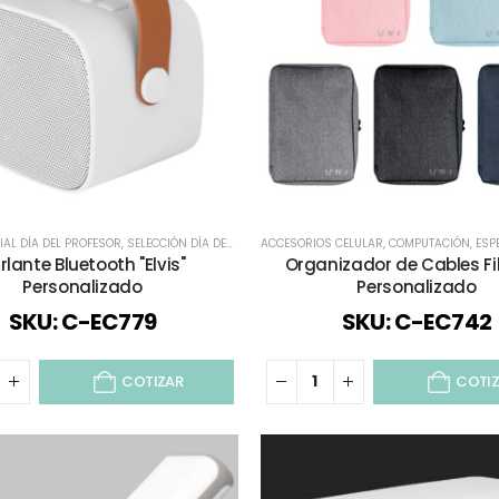
IAL DÍA DEL PROFESOR
,
SELECCIÓN DÍA DEL PROFESOR
ACCESORIOS CELULAR
,
TECNOLOGÍA / CELULAR / COMPUTAC
,
COMPUTACIÓN
,
ESPECI
rlante Bluetooth "Elvis"
Organizador de Cables Fi
Personalizado
Personalizado
SKU: C-EC779
SKU: C-EC742
COTIZAR
COTI