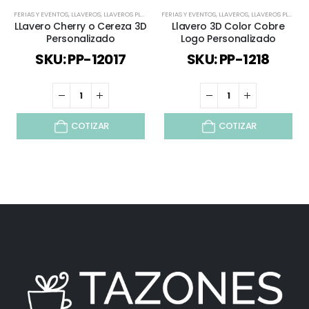
FERIAS Y EVENTOS
,
LLAVEROS
,
LLAVEROS PLÁSTICOS
FERIAS Y EVENTOS
,
PERSONALIZADO 3D
,
LLAVEROS
,
LLAVEROS PLÁSTICOS
LLavero Cherry o Cereza 3D
Llavero 3D Color Cobre
Personalizado
Logo Personalizado
SKU: PP-12017
SKU: PP-1218
COTIZAR
COTIZAR