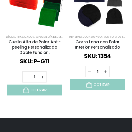
DÍA DEL TRABAJADOR
,
ESPECIAL DÍA DEL MINERO
INVIERNO
,
INVIERNO
,
JOCKEYS Y GORROS
,
JOCKEYS Y GORROS
,
ROPA DE TRABAJO Y PUBLICITARIO
,
ROPA DE TRABA
Cuello Alto de Polar Anti-
Gorro Lana con Polar
peeling Personalizado
Interior Personalizado
Doble Función.
SKU: 1354
SKU: P-G11
COTIZAR
COTIZAR