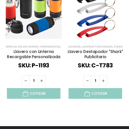
ESPECIAL DÍA DEL MINERO
,
HERRAMIENTAS Y SET
,
LLAVEROS
LLAVEROS
,
,
LLAVEROS FUNCIONALES
LLAVEROS FUNCIONALES
,
,
TODOS
LLAVEROS P
Llavero con Linterna
Llavero Destapador "Shark"
Recargable Personalizada
Publicitario
SKU: P-1193
SKU: C-T783
COTIZAR
COTIZAR