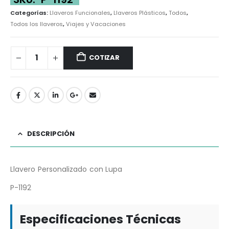
Categorías:
Llaveros Funcionales
,
Llaveros Plásticos
,
Todos
,
Todos los llaveros
,
Viajes y Vacaciones
COTIZAR
DESCRIPCIÓN
Llavero Personalizado con Lupa
P-1192
Especificaciones Técnicas