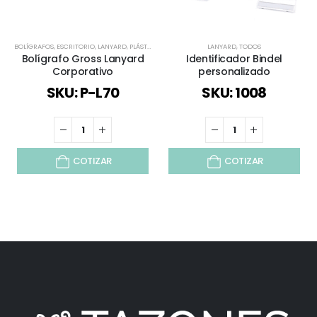
BOLÍGRAFOS
,
ESCRITORIO
,
LANYARD
,
PLÁSTICOS Y MASIVOS
,
TODOS
LANYARD
,
TODOS
Bolígrafo Gross Lanyard
Identificador Bindel
Corporativo
personalizado
SKU: P-L70
SKU: 1008
COTIZAR
COTIZAR