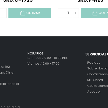
SKU: C-T725
SKU: P-H25
COTIZAR
COTI
HORARIOS:
SERVICIO AL 
Lun - Jue / 9:00 - 18:00 hrs.
Pedidos
Viernes / 9:00 - 17:00
 of 102
Sobre Nosot
go, Chile
Contáctenos
Mi Cuenta
icitarios.cl
Cotizaciones
Acceder
loEstudio.cl