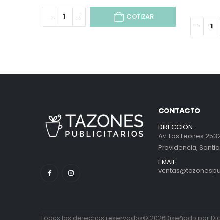
COTIZAR
CONTACTO
DIRECCIÓN:
Av. Los Leones 2532
Providencia, Santia
EMAIL:
ventas@tazonespubl
Todos los derechos reservados© 2026Diseñado por Diab