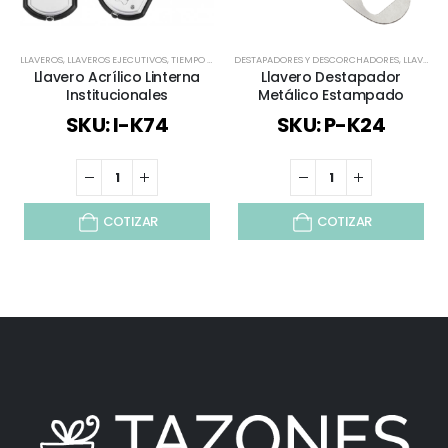
LLAVEROS
,
LLAVEROS EJECUTIVOS
,
TIEMPO LIBRE / OUTDOOR
DESTAPADORES Y DESCORCHADORES
,
TODOS
,
TODOS LOS LLAVEROS
,
LLAVEROS
Llavero Acrílico Linterna
Llavero Destapador
Institucionales
Metálico Estampado
SKU: I-K74
SKU: P-K24
COTIZAR
COTIZAR