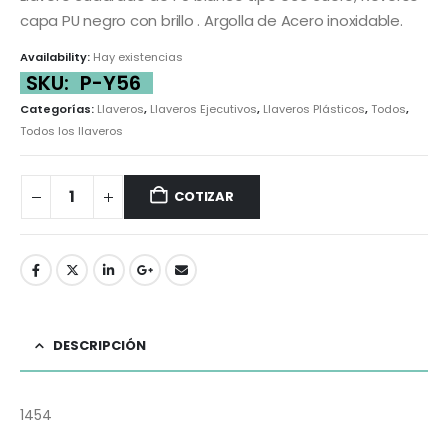
capa PU negro con brillo . Argolla de Acero inoxidable.
Availability:
Hay existencias
SKU:
P-Y56
Categorías:
Llaveros
,
Llaveros Ejecutivos
,
Llaveros Plásticos
,
Todos
,
Todos los llaveros
COTIZAR
DESCRIPCIÓN
1454