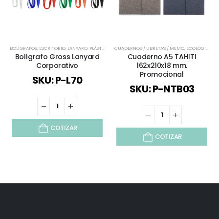
BOLÍGRAFOS
,
ESCRITORIO
,
LANYARD
,
PLÁSTICOS Y MASIVOS
CUADERNOS / LIBRETAS / MEMO
,
TODOS
,
ECOLÓGICOS Y SUSTENTABLES
Bolígrafo Gross Lanyard
Cuaderno A5 TAHITI
Corporativo
162x210x18 mm.
Promocional
SKU: P-L70
SKU: P-NTB03
COTIZAR
COTIZAR