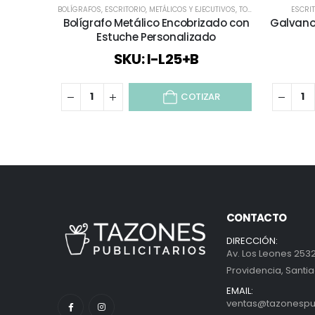
BOLÍGRAFOS
,
ESCRITORIO
,
METÁLICOS Y EJECUTIVOS
,
TODOS
ESCRI
Bolígrafo Metálico Encobrizado con
Galvano
Estuche Personalizado
SKU: I-L25+B
COTIZAR
CONTACTO
DIRECCIÓN:
Av. Los Leones 2532
Providencia, Santia
EMAIL:
ventas@tazonespubl