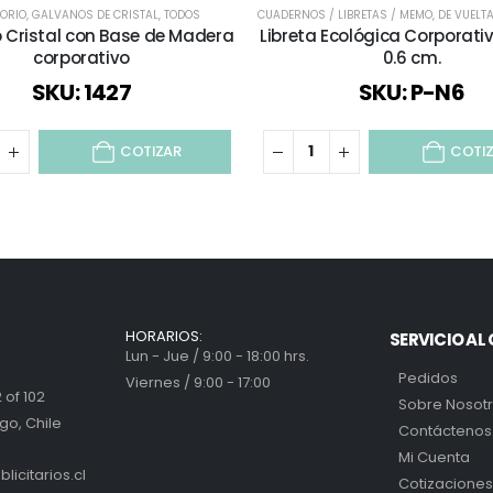
TORIO
,
GALVANOS DE CRISTAL
,
TODOS
CUADERNOS / LIBRETAS / MEMO
,
DE VUELTA
 Cristal con Base de Madera
Libreta Ecológica Corporativa
corporativo
0.6 cm.
SKU: 1427
SKU: P-N6
COTIZAR
COTI
HORARIOS:
SERVICIO AL 
Lun - Jue / 9:00 - 18:00 hrs.
Pedidos
Viernes / 9:00 - 17:00
 of 102
Sobre Nosot
go, Chile
Contáctenos
Mi Cuenta
icitarios.cl
Cotizaciones