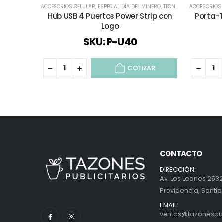
ACCESORIOS CELULAR
,
ESPECIAL DÍA DEL MINERO
,
TECNOLOGÍA / CELULAR / COMPUTACIÓN / AUDIO
ACCESORIOS
Hub USB 4 Puertos Power Strip con
Porta-T
Logo
SKU: P-U40
COTIZAR
CONTACTO
DIRECCIÓN:
Av. Los Leones 2532
Providencia, Santia
EMAIL:
ventas@tazonespubl