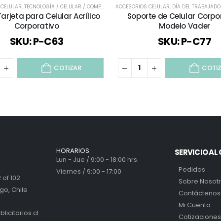
 CELULAR
,
TECNOLOGÍA / CELULAR / COMPUTACIÓN / AUDIO
ACCESORIOS CELULAR
,
DÍA DEL TRABAJAD
arjeta para Celular Acrílico
Soporte de Celular Corpo
Corporativo
Modelo Vader
SKU: P-C63
SKU: P-C77
COTIZAR
COTI
HORARIOS:
SERVICIO AL 
Lun - Jue / 9:00 - 18:00 hrs.
Pedidos
Viernes / 9:00 - 17:00
 of 102
Sobre Nosot
go, Chile
Contáctenos
Mi Cuenta
icitarios.cl
Cotizaciones