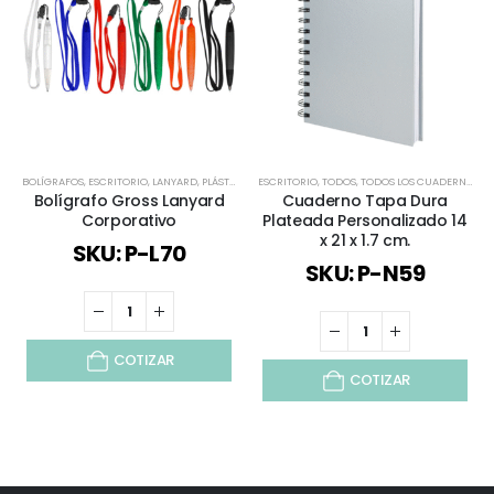
BOLÍGRAFOS
,
ESCRITORIO
,
LANYARD
,
PLÁSTICOS Y MASIVOS
ESCRITORIO
,
TODOS
,
TODOS
,
TODOS LOS CUADERNOS Y LIBRETAS
Bolígrafo Gross Lanyard
Cuaderno Tapa Dura
Corporativo
Plateada Personalizado 14
x 21 x 1.7 cm.
SKU: P-L70
SKU: P-N59
COTIZAR
COTIZAR