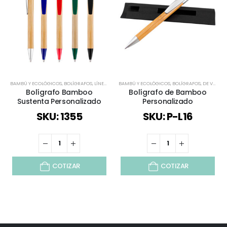
BAMBÚ Y ECOLÓGICOS
,
BOLÍGRAFOS
,
LÍNEA BAMBÚ
BAMBÚ Y ECOLÓGICOS
,
TODOS
,
BOLÍGRAFOS
,
DE VUELTA AL COLEGIO
Bolígrafo Bamboo
Bolígrafo de Bamboo
Sustenta Personalizado
Personalizado
SKU: 1355
SKU: P-L16
COTIZAR
COTIZAR