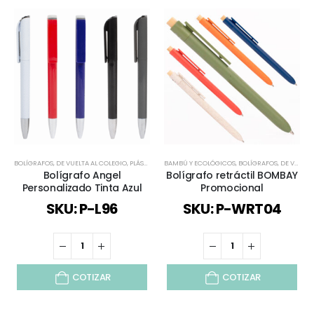
BOLÍGRAFOS
,
DE VUELTA AL COLEGIO
,
PLÁSTICOS Y MASIVOS
BAMBÚ Y ECOLÓGICOS
,
TODOS
,
BOLÍGRAFOS
,
DE VUELTA AL COLEGIO
Bolígrafo Angel
Bolígrafo retráctil BOMBAY
Personalizado Tinta Azul
Promocional
SKU: P-L96
SKU: P-WRT04
COTIZAR
COTIZAR