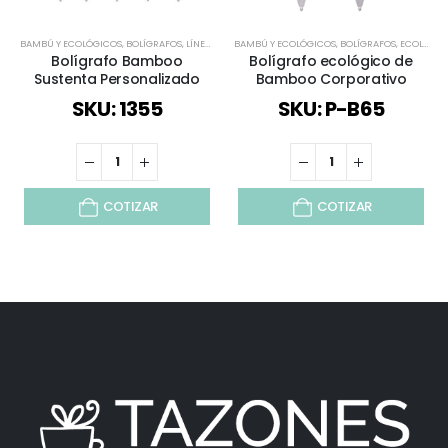
BAMBÚ Y ECOLÓGICOS
,
BOLÍGRAFOS
,
LÍNEA BAMBÚ
BAMBÚ Y ECOLÓGICOS
,
TODOS
,
BOLÍGRAFOS
,
ECOLÓGICOS Y SUSTENTABLES
Bolígrafo Bamboo
Bolígrafo ecológico de
Sustenta Personalizado
Bamboo Corporativo
SKU: 1355
SKU: P-B65
COTIZAR
COTIZAR