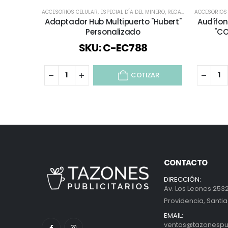
ACCESORIOS CELULAR
,
ESPECIAL DÍA DEL MINERO
,
REGALOS DÍA DEL PADRE
ACCESORIOS
Adaptador Hub Multipuerto "Hubert"
Audífon
Personalizado
"CO
SKU: C-EC788
COTIZAR
CONTACTO
DIRECCIÓN:
Av. Los Leones 2532
Providencia, Santia
EMAIL:
ventas@tazonespubl