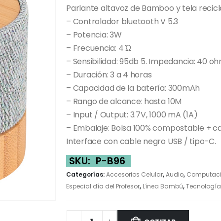
Parlante altavoz de Bamboo y tela recic
– Controlador bluetooth V 5.3
– Potencia: 3W
– Frecuencia: 4 Ώ
– Sensibilidad: 95db 5. Impedancia: 40 o
– Duración: 3 a 4 horas
– Capacidad de la batería: 300mAh
– Rango de alcance: hasta 10M
– Input / Output: 3.7V, 1000 mA (1A)
– Embalaje: Bolsa 100% compostable + caja
Interface con cable negro USB / tipo-C.
SKU:
P-B96
Categorías:
Accesorios Celular
,
Audio
,
Computac
Especial día del Profesor
,
Línea Bambú
,
Tecnología