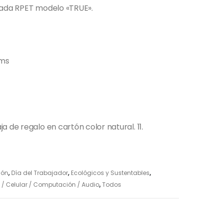
lada RPET modelo «TRUE».
hms
 de regalo en cartón color natural. 11.
ión
,
Día del Trabajador
,
Ecológicos y Sustentables
,
 / Celular / Computación / Audio
,
Todos