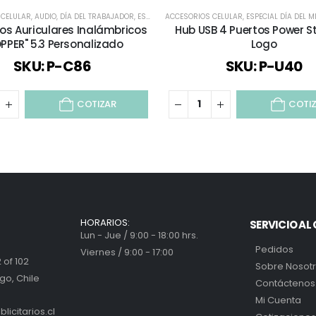
 CELULAR
,
SELECCIÓN DÍA DEL PROFESOR
,
AUDIO
,
DÍA DEL TRABAJADOR
,
TECNOLOGÍA / CELULAR / COMPUTACIÓN / AUDIO
,
ESPECIAL DÍA DEL MINERO
ACCESORIOS CELULAR
,
ESPECIAL DÍA DEL PROF
,
ESPECIAL DÍA DEL 
os Auriculares Inalámbricos
Hub USB 4 Puertos Power St
PPER" 5.3 Personalizado
Logo
SKU: P-C86
SKU: P-U40
COTIZAR
COTI
HORARIOS:
SERVICIO AL 
Lun - Jue / 9:00 - 18:00 hrs.
Pedidos
Viernes / 9:00 - 17:00
 of 102
Sobre Nosot
go, Chile
Contáctenos
Mi Cuenta
icitarios.cl