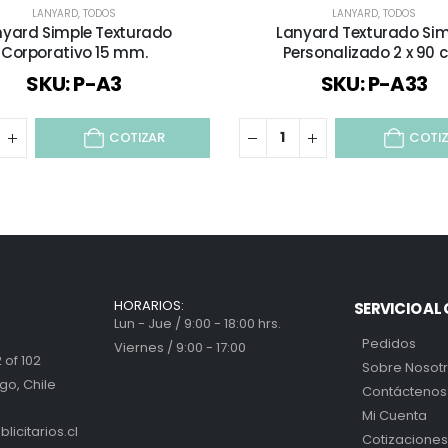
LANYARD
,
TODOS
LANYARD
,
TODOS
nyard Simple Texturado
Lanyard Texturado Sim
Corporativo 15 mm.
Personalizado 2 x 90 
SKU: P-A3
SKU: P-A33
COTIZAR
COTI
HORARIOS:
SERVICIO AL 
Lun - Jue / 9:00 - 18:00 hrs.
Pedidos
Viernes / 9:00 - 17:00
 of 102
Sobre Nosot
go, Chile
Contáctenos
Mi Cuenta
icitarios.cl
Cotizaciones