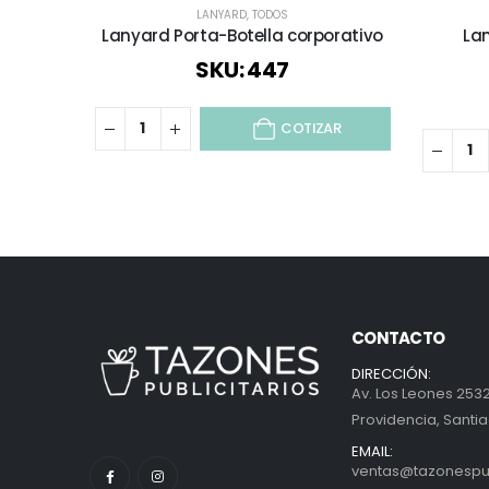
LANYARD
,
TODOS
Lanyard Porta-Botella corporativo
La
SKU: 447
COTIZAR
CONTACTO
DIRECCIÓN:
Av. Los Leones 2532
Providencia, Santia
EMAIL:
ventas@tazonespubl