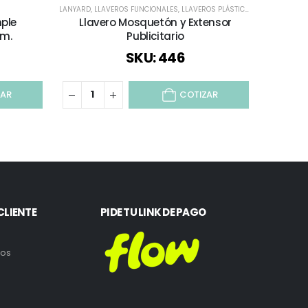
LANYARD
,
LLAVEROS FUNCIONALES
,
LLAVEROS PLÁSTICOS
,
TODOS
,
TODOS
ple
Llavero Mosquetón y Extensor
P
cm.
Publicitario
SKU: 446
ZAR
COTIZAR
CLIENTE
PIDE TU LINK DE PAGO
ros