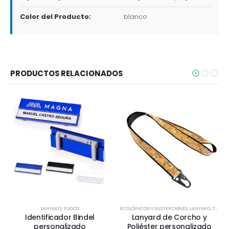
Color del Producto:
blanco
PRODUCTOS RELACIONADOS
LANYARD
,
TODOS
ECOLÓGICOS Y SUSTENTABLES
,
LANYARD
,
TODOS
Identificador Bindel
Lanyard de Corcho y
personalizado
Poliéster personalizado