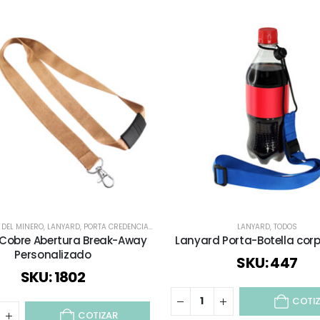
A DEL MINERO
,
LANYARD
,
PORTA CREDENCIALES
,
REGALOS COBRIZADOS
LANYARD
,
TODOS
,
TODOS
 Cobre Abertura Break-Away
Lanyard Porta-Botella cor
Personalizado
SKU: 447
SKU: 1802
COTI
COTIZAR