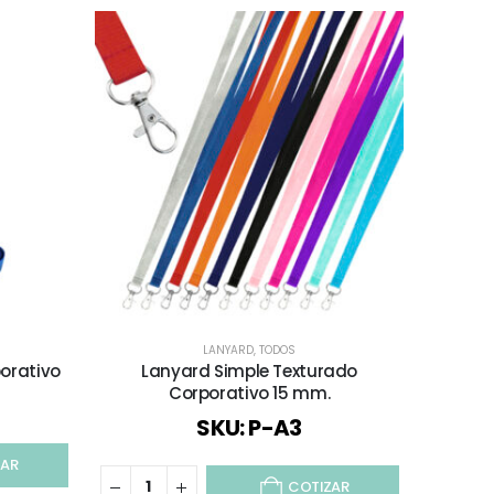
LANYARD
,
TODOS
DÍA DEL TR
porativo
Lanyard Simple Texturado
Lla
Corporativo 15 mm.
SKU: P-A3
ZAR
COTIZAR