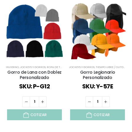
INVIERNO
,
JOCKEYS Y GORROS
,
ROPA DE TRABAJO Y PUBLICITARIO
JOCKEYS Y GORROS
,
TODO VESTUARIO
,
TIEMPO LIBRE / OUTDOOR
,
TODOS
,
Gorro de Lana con Doblez
Gorro Legionario
Personalizado
Personalizado
SKU: P-G12
SKU: Y-57E
COTIZAR
COTIZAR