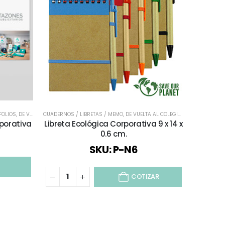
FOLIOS
,
DE VUELTA AL COLEGIO
CUADERNOS / LIBRETAS / MEMO
,
DE VUELTA AL COLEGIO
,
ECOLÓGICOS Y 
ESCRITORIO
porativa
Libreta Ecológica Corporativa 9 x 14 x
L
0.6 cm.
Escan
SKU: P-N6
COTIZAR