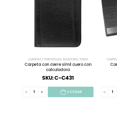
CARPETAS Y PORTAFOLIOS
,
ESCRITORIO
,
TODOS
CARPET
Carpeta con cierre símil cuero con
Car
calculadora
SKU: C-C431
COTIZAR