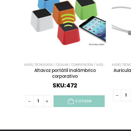
AUDIO
,
TECNOLOGÍA / CELULAR / COMPUTACIÓN / AUDIO
,
TODOS
AUDIO
,
TECNO
Altavoz portátil inalámbrico
Auricul
corporativo
SKU: 472
COTIZAR