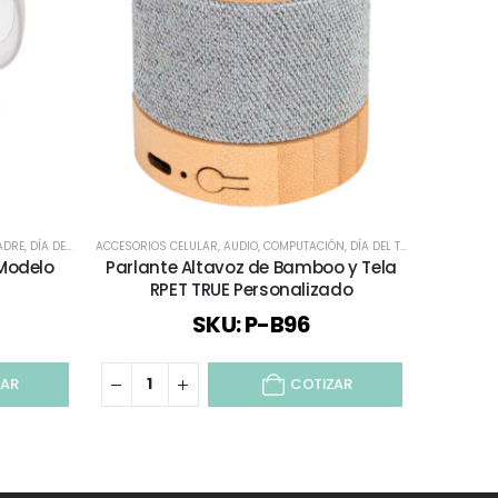
ADRE
,
DÍA DEL TRABAJADOR
ACCESORIOS CELULAR
,
ESPECIAL DÍA DEL PROFESOR
,
AUDIO
,
COMPUTACIÓN
,
TECNOLOGÍA / CELULAR / COMPU
,
DÍA DEL TRABAJADOR
ACCESORIOS
,
ECO
 Modelo
Parlante Altavoz de Bamboo y Tela
Parlant
RPET TRUE Personalizado
SKU: P-B96
ZAR
COTIZAR