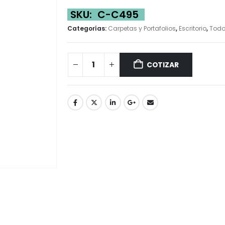
SKU:
C-C495
Categorías:
Carpetas y Portafolios
,
Escritorio
,
Tod
COTIZAR