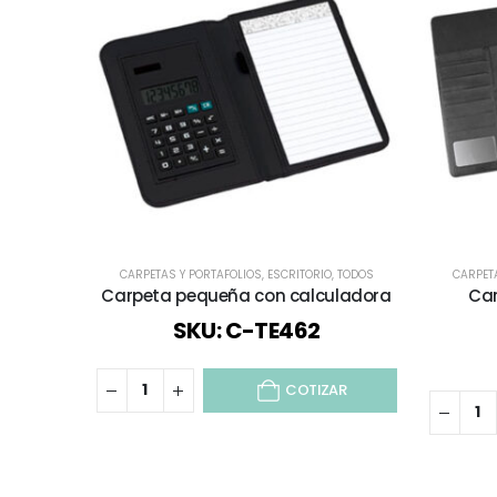
CARPETAS Y PORTAFOLIOS
,
ESCRITORIO
,
TODOS
CARPET
Carpeta pequeña con calculadora
Car
SKU: C-TE462
COTIZAR