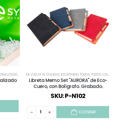
SONALIZADOS
,
ESCRITORIO
DE VUELTA AL COLEGIO
,
MOCHILAS Y BOLSOS
,
ESCRITORIO
,
MORRALES
,
TODOS
,
TODOS LOS CUADERNOS Y LIBRETAS
CARPETAS Y
nalizado
Libreta Memo Set "AURORA" de Eco-
Set 
Cuero, con Bolígrafo. Grabado.
SKU: P-N102
COTIZAR