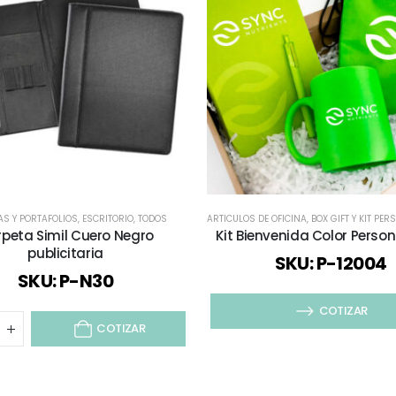
AS Y PORTAFOLIOS
,
ESCRITORIO
,
TODOS
ARTICULOS DE OFICINA
,
BOX GIFT Y KIT PER
peta Simil Cuero Negro
Kit Bienvenida Color Perso
publicitaria
SKU: P-12004
SKU: P-N30
COTIZAR
COTIZAR