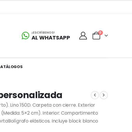
¡ESCRÍBENOS!
0
AL WHATSAPP
CATÁLOGOS
 personalizada
rto). Lino 150D. Carpeta con cierre. Exterior
 (Medida: 5×2 cm). Interior: Compartimento
ortaBolígrafo elásticos. Incluye block blanco