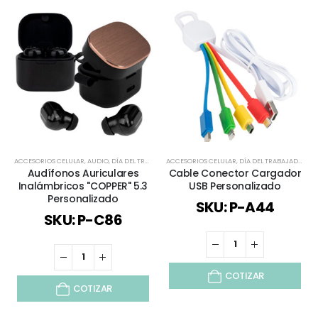
ACCESORIOS CELULAR
,
AUDIO
,
DÍA DEL TRABAJADOR
ACCESORIOS CELULAR
,
ESPECIAL DÍA DEL MINERO
,
DÍA DEL TRABAJADOR
,
ESPECIAL DÍA D
,
ES
Audífonos Auriculares
Cable Conector Cargador
Inalámbricos "COPPER" 5.3
USB Personalizado
Personalizado
SKU: P-A44
SKU: P-C86
COTIZAR
COTIZAR