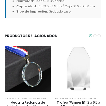
Cantidad:
Desde 30 unidades.
Capacidad:
15 x 19.5 x 3.5 cm / Caja: 21.6 x 19 x 6 cm.
Tipo de Impresión:
Grabado Laser
PRODUCTOS RELACIONADOS
GALVANOS DE CRISTAL
,
REGALOS PREMIUM
,
TODOS
GALVANOS DE CRISTAL
,
REGALOS PREMIUM
,
TOD
Medalla Redonda de
Trofeo "Winner Iii" 12 x 6,5 x