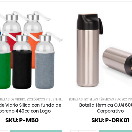
Y SUSTENTABLES
TELLAS DE VIDRIO
,
PLÁSTICOS Y MASIVOS
,
ECOLÓGICOS Y SUSTENTABLES
,
TODOS
BOTELLAS
,
TODOS
,
BOTELLAS TÉRMICAS Y ACERO IN
de Vidrio Silica con funda de
Botella térmica OJAI 60
opreno 440cc con Logo
Corporativo
SKU: P-M50
SKU: P-DRK01