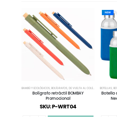
NEW
BAMBÚ Y ECOLÓGICOS
,
BOLÍGRAFOS
,
DE VUELTA AL COLEGIO
,
ECOLÓGICOS 
BOTELLAS
,
BO
Bolígrafo retráctil BOMBAY
Botella 
Promocional
Ne
SKU: P-WRT04