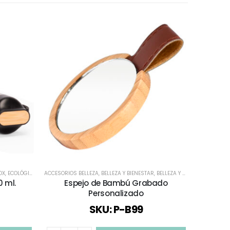
OX
,
ECOLÓGICOS Y SUSTENTABLES
ACCESORIOS BELLEZA
,
TODOS
,
BELLEZA Y BIENESTAR
,
BELLEZA Y SALUD
ECOLÓGICOS
,
BIENESTAR
0 ml.
Espejo de Bambú Grabado
Ll
Personalizado
SKU: P-B99