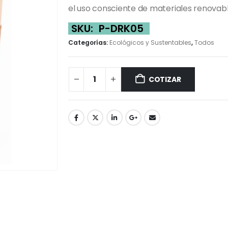
el uso consciente de materiales renovable
SKU:
P-DRK05
Categorías:
Ecológicos y Sustentables
,
Todos
COTIZAR