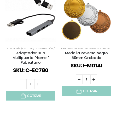
TECNOLOGÍA / CELULAR / COMPUTACIÓN / AUDIO
DEPORTES Y BIENESTAR
,
TODOS
,
GALVANOS DE CRISTAL
,
Adaptador Hub
Medalla Reverso Negro
Multipuerto "Hamel"
50mm Grabado
Publicitario
SKU: I-MD141
SKU: C-EC780
COTIZAR
COTIZAR