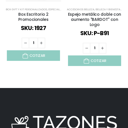
BOX GIFT Y KIT PERSONALIZADOS
,
ESPECIAL DÍA DEL MINERO
ACCESORIOS BELLEZA
,
TODOS
,
BELLEZA Y BIENESTAR
,
BEL
Box Escritorio 2
Espejo metálico doble con
Promocionales
aumento "BARDOT" con
Logo
SKU: 1927
SKU: P-B91
COTIZAR
COTIZAR