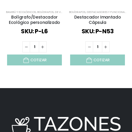
BAMBÚ Y ECOLÓGICOS
,
BOLÍGRAFOS
,
DE VUELTA AL COLEGIO
BOLÍGRAFOS
,
,
DESTACADORES Y FUNCIONALES
DESTACADORES Y FUNCIONALES
,
,
T
E
Bolígrafo/Destacador
Destacador Imantado
Ecológico personalizado
Cápsula
SKU: P-L6
SKU: P-N53
COTIZAR
COTIZAR