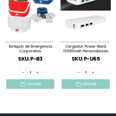
ACCESORIOS BELLEZA
,
BELLEZA Y BIENESTAR
,
BELLEZA Y SALUD
DÍA DEL TRABAJADOR
,
BIENESTAR Y SALUD
,
ESPECIAL DÍA DEL MINERO
,
DEPORTES / J
Botiquín de Emergencia
Cargador Power-Bank
Corporativo
13000mAh Personalizado
SKU: P-B3
SKU: P-U65
COTIZAR
COTIZAR