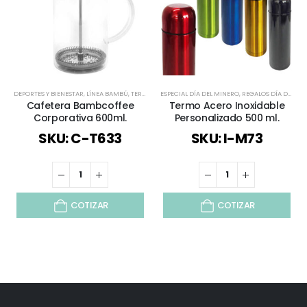
DEPORTES Y BIENESTAR
,
LÍNEA BAMBÚ
,
TERMOS Y CAFETERAS
ESPECIAL DÍA DEL MINERO
,
TODOS
,
VINO Y COCINA
,
REGALOS DÍA DEL PADRE
Cafetera Bambcoffee
Termo Acero Inoxidable
Corporativa 600ml.
Personalizado 500 ml.
SKU: C-T633
SKU: I-M73
COTIZAR
COTIZAR