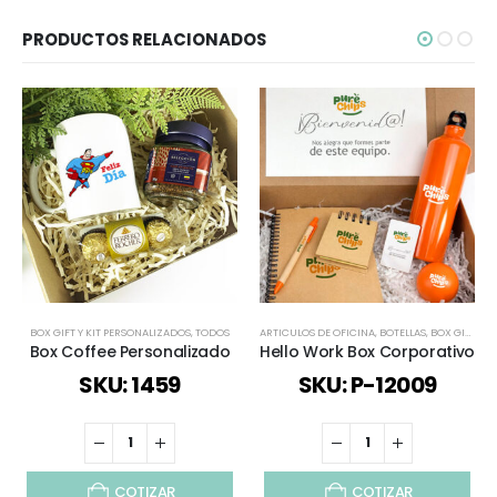
PRODUCTOS RELACIONADOS
BOX GIFT Y KIT PERSONALIZADOS
,
TODOS
ARTICULOS DE OFICINA
,
BOTELLAS
,
BOX GIFT Y KIT PERSONALIZADOS
Box Coffee Personalizado
Hello Work Box Corporativo
SKU: 1459
SKU: P-12009
COTIZAR
COTIZAR