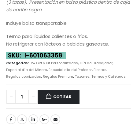
(3 tazas). Presentación en bolsa plástica dentro de caja
de cartón negra.
Incluye bolso transportable
Termo para líquidos calientes o fríos.
No refrigerar con lácteos o bebidas gaseosas.
SKU:
I-601063358
Categorías:
Box Gift y Kit Personalizados
,
Día del Trabajador
,
Especial día del Minero
,
Especial día del Profesor
,
Fiestas
,
Regalos cobrizados
,
Regalos Premium
,
Tazones
,
Termos y Cafeteras
COTIZAR