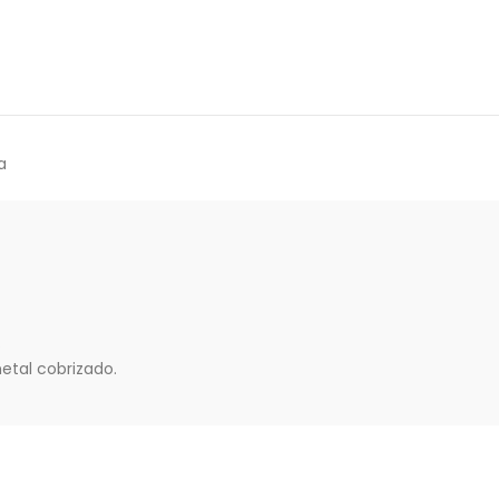
a
.
etal cobrizado.