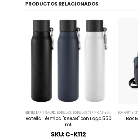
PRODUCTOS RELACIONADOS
BIENESTAR Y SALUD
,
BOTELLAS
,
BOTELLAS TÉRMICAS Y ACERO INOX
BOX GIFT Y 
,
DÍA DE
Botella Térmica "KARAB" con Logo 550
Box E
ml.
SKU: C-K112