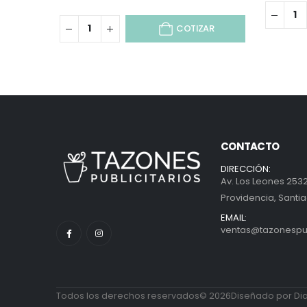
COTIZAR
CONTACTO
DIRECCIÓN:
Av. Los Leones 2532
Providencia, Santia
EMAIL:
ventas@tazonespubl
Todos los derechos reservados© 2026Diseñado por Diab