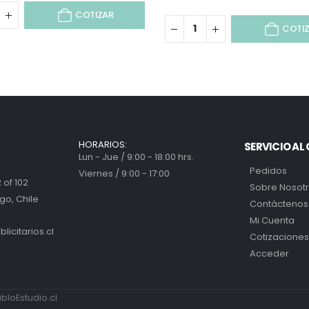
COTIZAR
COTI
HORARIOS:
SERVICIO AL 
Lun - Jue / 9:00 - 18:00 hrs.
Pedidos
Viernes / 9:00 - 17:00
 of 102
Sobre Nosot
go, Chile
Contáctenos
Mi Cuenta
icitarios.cl
Cotizaciones
Acceder
loEstudio.cl