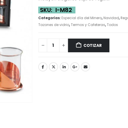
SKU:
I-M82
Categorías:
Especial día del Minero
,
Navidad
,
Reg
Tazones de vidrio
,
Termos y Cafeteras
,
Todos
COTIZAR