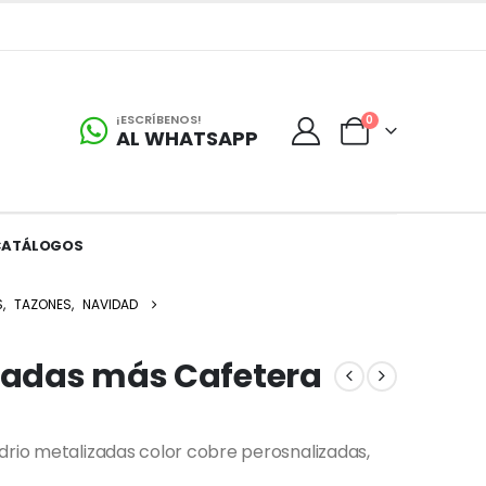
¡ESCRÍBENOS!
0
AL WHATSAPP
CATÁLOGOS
S
,
TAZONES
,
NAVIDAD
izadas más Cafetera
drio metalizadas color cobre perosnalizadas,