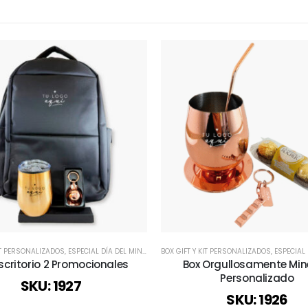
KIT PERSONALIZADOS
L TRABAJADOR
,
ESPECIAL DÍA DEL MINERO
,
ESPECIAL DÍA DEL MINERO
,
REGALOS DÍA DEL PADRE
,
TODOS
BOX GIFT Y KIT PERSONALIZADOS
,
VIAJES Y VACACIONES
,
ESPECIAL D
scritorio 2 Promocionales
Box Orgullosamente Min
Personalizado
SKU: 1927
SKU: 1926