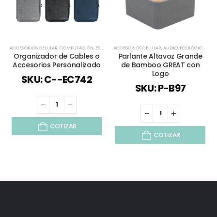
ACCESORIOS CELULAR
,
COMPUTACIÓN
,
ESPECIAL DÍA DEL MINERO
ACCESORIOS CELULAR
,
TECNOLOGÍA / CELULAR / CO
,
AUDIO
,
ECOLÓGICOS Y SUSTENTABLES
Organizador de Cables o
Parlante Altavoz Grande
Accesorios Personalizado
de Bamboo GREAT con
Logo
SKU: C--EC742
SKU: P-B97
COTIZAR
COTIZAR